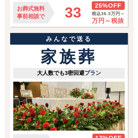
25%OFF
33
お葬式無料
税込36.3万円～
事前相談で
万円～
税抜
みんなで送る
家族葬
大人数でも3密回避
プラン