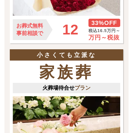
33%OFF
12
お葬式無料
税込16.5万円～
事前相談で
万円～
税抜
小さくても立派な
家族葬
火葬場待合せ
プラン