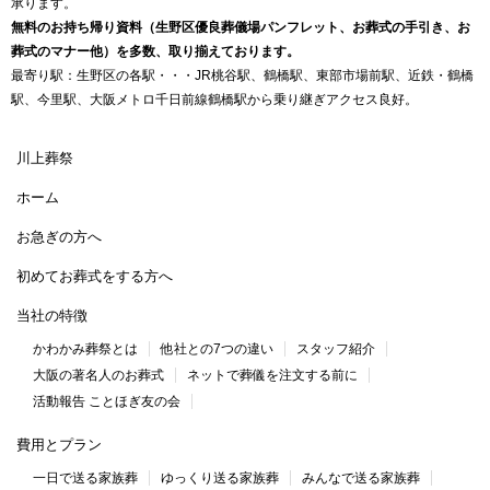
承ります。
無料のお持ち帰り資料（生野区優良葬儀場パンフレット、お葬式の手引き、お
葬式のマナー他）を多数、取り揃えております。
最寄り駅：生野区の各駅・・・JR桃谷駅、鶴橋駅、東部市場前駅、近鉄・鶴橋
駅、今里駅、大阪メトロ千日前線鶴橋駅から乗り継ぎアクセス良好。
川上葬祭
ホーム
お急ぎの方へ
初めてお葬式をする方へ
当社の特徴
かわかみ葬祭とは
他社との7つの違い
スタッフ紹介
大阪の著名人のお葬式
ネットで葬儀を注文する前に
活動報告 ことほぎ友の会
費用とプラン
一日で送る家族葬
ゆっくり送る家族葬
みんなで送る家族葬