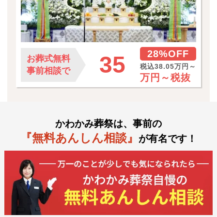
28%OFF
35
お葬式無料
税込38.05万円～
事前相談で
万円～
税抜
かわかみ葬祭は、事前の
『無料あんしん相談』
が有名です！