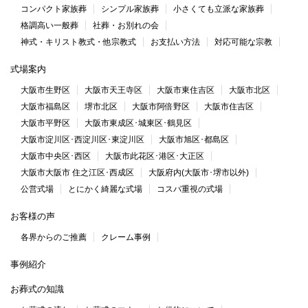
コンパクト家族葬
シンプル家族葬
小さくても立派な家族葬
格調高い一般葬
社葬・お別れの会
神式・キリスト教式・他宗教式
お支払い方法
対応可能な宗教
式場案内
大阪市生野区
大阪市天王寺区
大阪市東住吉区
大阪市北区
大阪市福島区
堺市北区
大阪市阿倍野区
大阪市住吉区
大阪市平野区
大阪市東成区･城東区･鶴見区
大阪市淀川区･西淀川区･東淀川区
大阪市旭区･都島区
大阪市中央区･西区
大阪市此花区･港区･大正区
大阪市大阪市 住之江区･西成区
大阪府内(大阪市･堺市以外)
公営式場
とにかく綺麗な式場
コスパ重視の式場
お客様の声
各界からのご推薦
クレーム事例
事例紹介
お葬式の知識