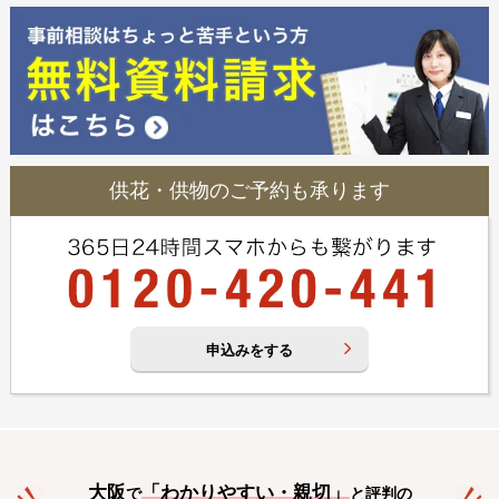
供花・供物のご予約も承ります
申込みをする
大阪
「
わかりやすい・親切
」
で
と評判の