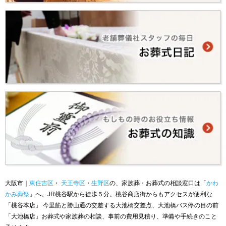
大阪市｜
東住吉区
・
天王寺区
・
生野区
の、家族葬・お葬式の相談窓口は「
かわ
かみ葬祭
」へ。JR桃谷駅から徒歩５分。桃谷商店街からもアクセスが便利な
「桃谷本店」 今里筋と勝山通の交差する大池橋交差点、大池橋バス停の目の前
「大池橋店」お葬式や家族葬の相談、事前の費用見積り、準備や手続きのこと