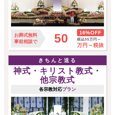
16%OFF
50
お葬式無料
税込55万円～
事前相談で
万円～
税抜
きちんと送る
神式・キリスト教式・
他宗教式
各宗教対応
プラン