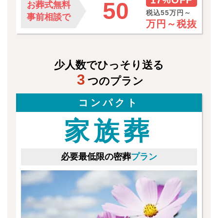
17%OFF
50
お葬式無料
税込55万円～
事前相談で
万円～
税抜
少人数でひっそり送る
3
つのプラン
コンパクト
家族葬
必要最低限の密葬
プラン