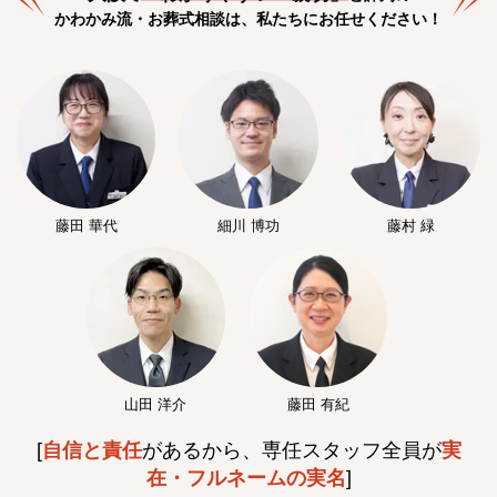
かわかみ流・お葬式相談は、私たちにお任せください！
藤田 華代
細川 博功
藤村 緑
山田 洋介
藤田 有紀
[
自信と責任
があるから、専任スタッフ全員が
実
在・フルネームの実名
]