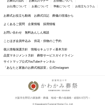
お葬式の流れ
お葬式のマナー
お供物について
お仏壇について
お墓について
準備について
お役立ちコラム
お葬式お役立ち動画
お葬式日記
葬儀の現場から
よくあるご質問
企業情報
採用情報
お問い合わせ
無料あんしん相談
ことほぎ会員申込み
供花・供物のご予約
個人情報保護方針
情報セキュリティ基本方針
品質マネジメント方針
葬祭サービスガイドライン
サイトマップ
公式YouTubeチャンネル
「あなたと家族のお葬式相談室」
公式Instagram
大阪市生野区の家族葬・葬儀 地域一番の低価格・総額6.9万円～
© Kawakami Funeral Home Co.,Ltd.