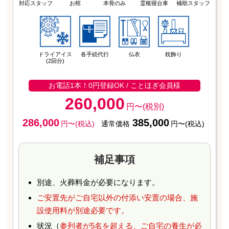
対応スタッフ
お棺
本骨のみ
霊柩寝台車
補助スタッフ
ドライアイス
各手続代行
仏衣
枕飾り
(2回分)
お電話1本！0円登録OK / ことほぎ会員様
260,000
円〜(税別)
286,000
385,000
円〜(税込)
通常価格
円〜(税込)
補足事項
別途、火葬料金が必要になります。
ご安置先がご⾃宅以外の付添い安置の場合、施
設使⽤料が別途必要です。
状況（
参列者が5名を超える、ご⾃宅の養⽣が必