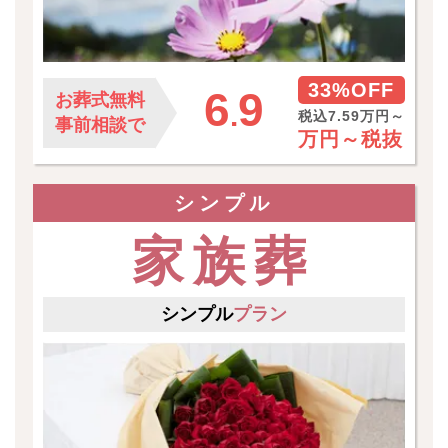
33%OFF
6
9
お葬式無料
.
税込7.59万円～
事前相談で
万円～
税抜
シンプル
家族葬
シンプル
プラン