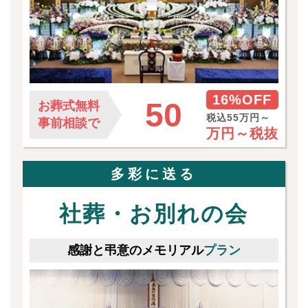
16%OFF
50
お葬式無料
税込55万円～
事前相談で
万円～
税抜
多彩に送る
社葬・お別れの会
感謝と弔意のメモリアル
プラン