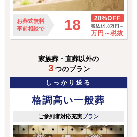
28%OFF
18
お葬式無料
税込19.8万円～
事前相談で
万円～
税抜
家族葬・直葬以外の
3
つのプラン
しっかり送る
格調高い一般葬
ご参列者対応充実
プラン