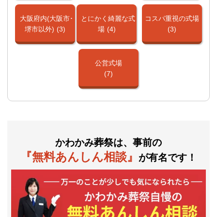
大阪府内(大阪市･
とにかく綺麗な式
コスパ重視の式場
堺市以外)
(3)
場
(4)
(3)
公営式場
(7)
かわかみ葬祭は、事前の
『無料あんしん相談』
が有名です！