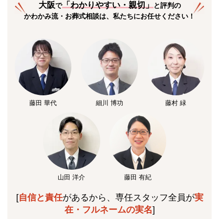
大阪
「
わかりやすい・親切
」
で
と評判の
かわかみ流・お葬式相談は、私たちにお任せください！
藤田 華代
細川 博功
藤村 緑
山田 洋介
藤田 有紀
[
自信と責任
があるから、専任スタッフ全員が
実
在・フルネームの実名
]