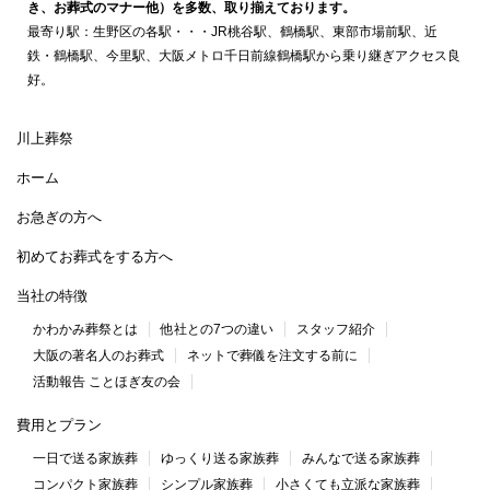
き、お葬式のマナー他）を多数、取り揃えております。
最寄り駅：生野区の各駅・・・JR桃谷駅、鶴橋駅、東部市場前駅、近
鉄・鶴橋駅、今里駅、大阪メトロ千日前線鶴橋駅から乗り継ぎアクセス良
好。
川上葬祭
ホーム
お急ぎの方へ
初めてお葬式をする方へ
当社の特徴
かわかみ葬祭とは
他社との7つの違い
スタッフ紹介
大阪の著名人のお葬式
ネットで葬儀を注文する前に
活動報告 ことほぎ友の会
費用とプラン
一日で送る家族葬
ゆっくり送る家族葬
みんなで送る家族葬
コンパクト家族葬
シンプル家族葬
小さくても立派な家族葬