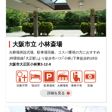
大阪市立 小林斎場
火葬場併設式場、駐車場完備。コスパ重視の方におすすめ
JR環状線｢大正駅｣より徒歩市バス｢小林｣下車徒歩約18分
大阪市大正区小林東3-12-8
宗教不問
宿泊可
駐車場有
火葬場有
車椅子有
安価
詳細を見る