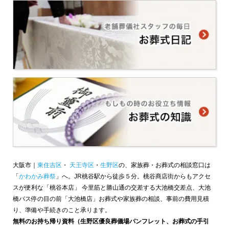
大阪市｜
東住吉区
・
天王寺区
・
生野区
の、家族葬・お葬式の相談窓口は
「
かわかみ葬祭
」へ。JR桃谷駅から徒歩５分。桃谷商店街からもアクセ
スが便利な「桃谷本店」 今里筋と勝山通の交差する大池橋交差点、大池
橋バス停の目の前「大池橋店」お葬式や家族葬の相談、事前の費用見積
り、準備や手続きのこと承ります。
無料のお持ち帰り資料（生野区優良葬儀場パンフレット、お葬式の手引