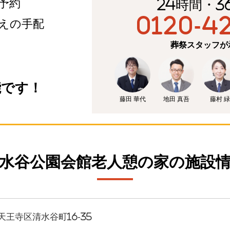
予約
24時間・3
0120-4
えの手配
葬祭スタッフが
能です！
藤田 華代
地田 真吾
藤村 緑
水谷公園会館老人憩の家の施設
天王寺区清水谷町16-35