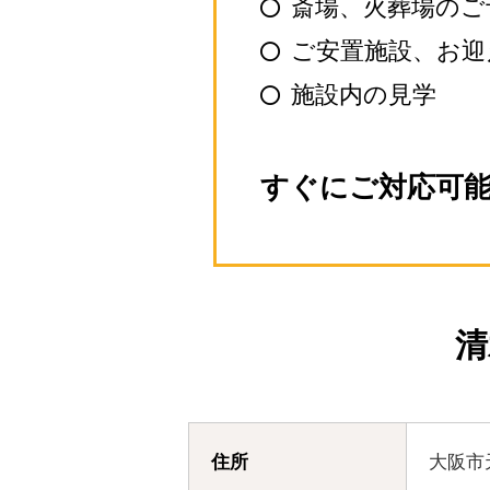
斎場、火葬場のご
●
ご安置施設、お迎
●
施設内の見学
●
すぐにご対応可
清
住所
大阪市