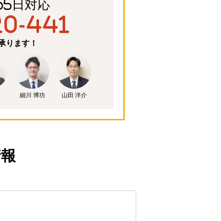
65日対応
20-441
承ります！
細川 博功
山田 洋介
情報