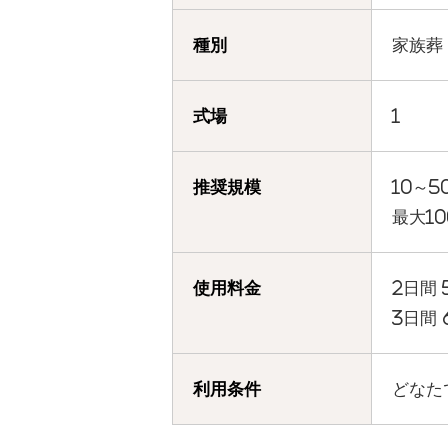
種別
家族葬
式場
1
推奨規模
10～
最大1
使用料金
2日間 
3日間 
利用条件
どなた