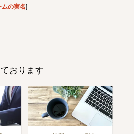
ームの実名
]
しております