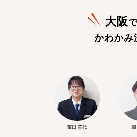
大阪
かわかみ
藤田 華代
細