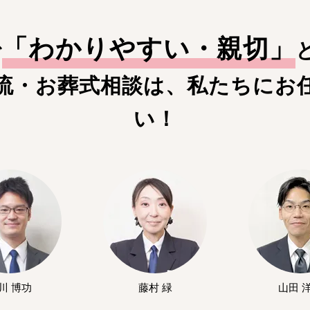
「
わかりやすい・親切
」
で
流・お葬式相談は、私たちにお
い！
川 博功
藤村 緑
山田 