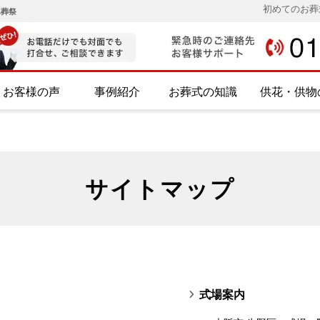
初めてのお葬
み葬祭
お客様の声
事例紹介
お葬式の知識
供花・供物
サイトマップ
式場案内