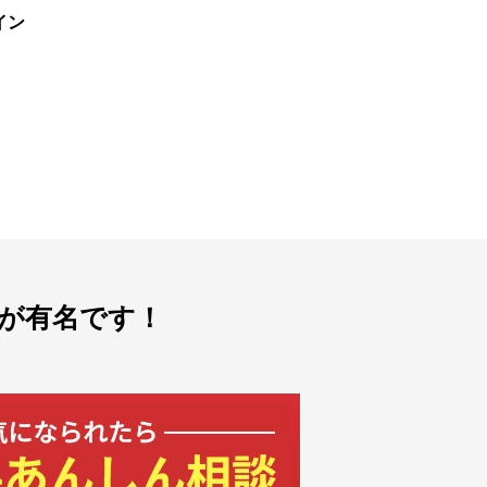
イン
が有名です！