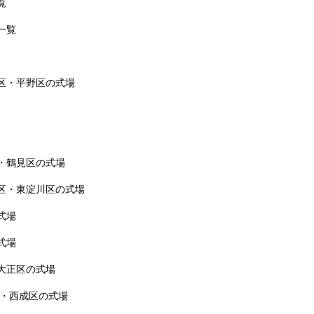
覧
一覧
区・平野区の式場
・鶴見区の式場
区・東淀川区の式場
式場
式場
大正区の式場
区・西成区の式場