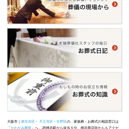
大阪市｜
東住吉区
・
天王寺区
・
生野区
の、家族葬・お葬式の相談窓口は
「
かわかみ葬祭
」へ。JR桃谷駅から徒歩５分。桃谷商店街からもアクセ