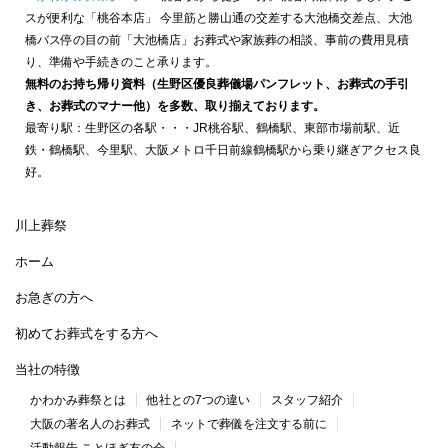
スが便利な「桃谷本店」 今里筋と勝山通の交差する大池橋交差点、大池
橋バス停の目の前「大池橋店」お葬式や家族葬の相談、事前の費用見積
り、準備や手続きのこと承ります。
無料のお持ち帰り資料（生野区優良葬儀場パンフレット、お葬式の手引
き、お葬式のマナー他）を多数、取り揃えております。
最寄り駅：生野区の各駅・・・JR桃谷駅、鶴橋駅、東部市場前駅、近
鉄・鶴橋駅、今里駅、大阪メトロ千日前線鶴橋駅から乗り継ぎアクセス良
好。
川上葬祭
ホーム
お急ぎの方へ
初めてお葬式をする方へ
当社の特徴
かわかみ葬祭とは
他社との7つの違い
スタッフ紹介
大阪の著名人のお葬式
ネットで葬儀を注文する前に
活動報告 ことほぎ友の会