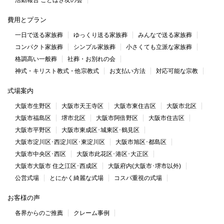
費用とプラン
一日で送る家族葬
ゆっくり送る家族葬
みんなで送る家族葬
コンパクト家族葬
シンプル家族葬
小さくても立派な家族葬
格調高い一般葬
社葬・お別れの会
神式・キリスト教式・他宗教式
お支払い方法
対応可能な宗教
式場案内
大阪市生野区
大阪市天王寺区
大阪市東住吉区
大阪市北区
大阪市福島区
堺市北区
大阪市阿倍野区
大阪市住吉区
大阪市平野区
大阪市東成区･城東区･鶴見区
大阪市淀川区･西淀川区･東淀川区
大阪市旭区･都島区
大阪市中央区･西区
大阪市此花区･港区･大正区
大阪市大阪市 住之江区･西成区
大阪府内(大阪市･堺市以外)
公営式場
とにかく綺麗な式場
コスパ重視の式場
お客様の声
各界からのご推薦
クレーム事例