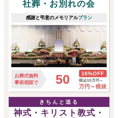
社葬・お別れの会
感謝と弔意のメモリアル
プラン
16%OFF
50
お葬式無料
税込55万円～
事前相談で
万円～
税抜
きちんと送る
神式・キリスト教式・