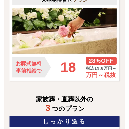
28%OFF
18
お葬式無料
税込19.8万円～
事前相談で
万円～
税抜
家族葬・直葬以外の
3
つのプラン
しっかり送る