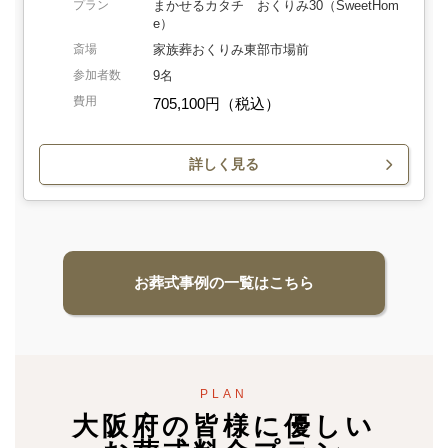
プラン
まかせるカタチ おくりみ30（SweetHom
e）
斎場
家族葬おくりみ東部市場前
参加者数
9名
費用
705,100円（税込）
詳しく見る
お葬式事例の一覧はこちら
PLAN
大阪府の皆様に優しい