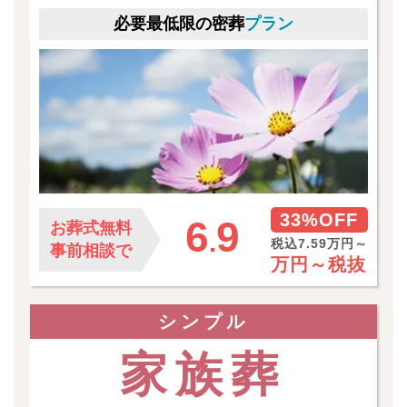
必要最低限の密葬
プラン
33%OFF
6
9
お葬式無料
.
税込7.59万円～
事前相談で
万円～
税抜
シンプル
家族葬