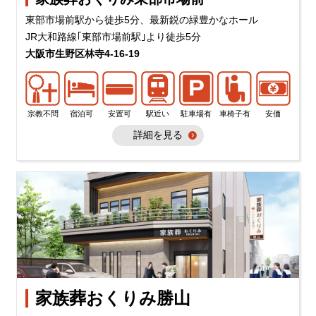
東部市場前駅から徒歩5分、最新鋭の緑豊かなホール
JR大和路線｢東部市場前駅｣より徒歩5分
大阪市生野区林寺4-16-19
宗教不問
宿泊可
安置可
駅近い
駐車場有
車椅子有
安価
詳細を見る
家族葬おくりみ勝山