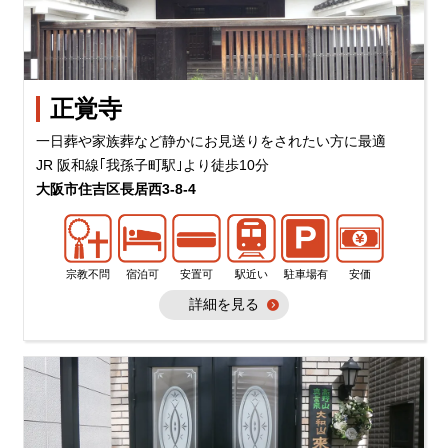
正覚寺
一日葬や家族葬など静かにお見送りをされたい方に最適
JR 阪和線｢我孫子町駅｣より徒歩10分
大阪市住吉区長居西3-8-4
宗教不問
宿泊可
安置可
駅近い
駐車場有
安価
詳細を見る