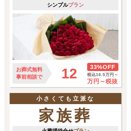
シンプル
プラン
33%OFF
12
お葬式無料
税込16.5万円～
事前相談で
万円～
税抜
小さくても立派な
家族葬
火葬場待合せ
プラン