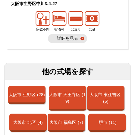
大阪市生野区中川3-4-27
宗教不問
宿泊可
安置可
安価
詳細を見る
他の式場を探す
大阪市
生野区
(28)
大阪市
天王寺区
(1
大阪市
東住吉区
9)
(5)
大阪市
北区
(4)
大阪市
福島区
(7)
堺市
(11)