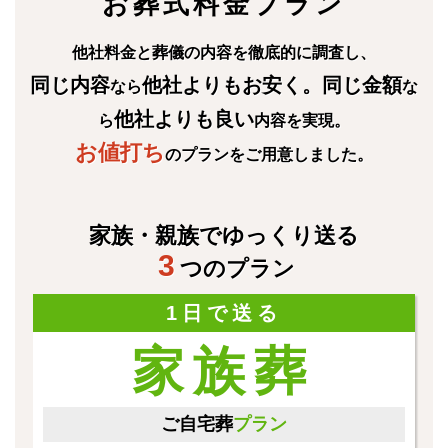
お葬式料金プラン
他社料金と葬儀の内容を徹底的に調査し、
同じ内容
他社よりもお安く
。同じ金額
なら
な
他社よりも良い
ら
内容を実現。
お値打ち
のプランをご用意しました。
家族・親族でゆっくり送る
3
つのプラン
1日で送る
家族葬
ご自宅葬
プラン