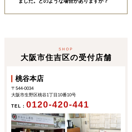
府下の一般的な風習と同じく、仏式の
ました。どのような場合がありますか？
要な書類になりますので大切に保管し
（火葬）を行うケースが多いようで
枕飾りの花立には樒をお供えする宗旨
ましょう。死亡届受理後、その他の手
大阪（関西圏）では、お通夜の食事で
す。この間、ご自宅や安置施設にて安
が多いのが特徴です。また各宗旨の本
続きの進め方につきましてはアフター
あります通夜振舞いは一般参列者へ振
置をします。大阪市住吉区近隣でご安
山が比較的近い場所にあるため、昔は
サポート専任担当者がフォローいたし
舞うことは少なく、親族や親戚にのみ
置が可能な式場や安置施設は、月江院
「本山納骨」が盛んに行われていまし
ますので、ご安心ください。
振舞います。また最近では少なくなり
会館（大阪市住吉区）、家族葬おくり
た。その収骨の際、本山納骨用の本骨
ましたが、供花の代わりに生樒を立て
み東部市場前（大阪市生野区）、家族
（喉仏を納める2寸ほどの小さい骨
ることも昔は風習としてありました。
葬おくりみ勝山（大阪市生野区）、銀
SHOP
壺）と胴骨（5寸ほどのお墓への納骨
大阪市住吉区の受付店舗
また近年の傾向として、お香典を辞退
山寺会館（大阪市天王寺区）、日想院
用）の2つを用意することが風習とし
されるケースが多いというのも大阪の
（大阪市天王寺区）など、その他ご希
て今でも残っております。そしてお墓
地域性と考えられます。お葬式のお供
望に合わせた安置施設を10か所以上ご
へ納骨の際も、骨壺をそのまま納める
桃谷本店
えから収骨に至るまで、地域性で大き
案内できます。
のではなく、お骨を骨壺から出して骨
く変わることがありますので、創業明
〒544-0034
袋に入れて納骨することが多いため、
治10年のかわかみ葬祭では、昔ながら
大阪市生野区桃谷1丁目10番10号
骨壺は色や柄の付いたものよりも白い
の風習から近年の傾向も踏まえてアド
0120-420-441
ものを選ばれる傾向にあります。
TEL：
バイスいたします。