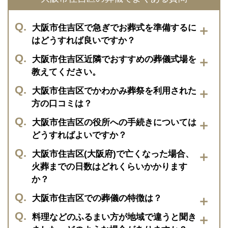
大阪市住吉区で急ぎでお葬式を準備するに
はどうすれば良いですか？
大阪市住吉区でお葬式をお急ぎの方
大阪市住吉区近隣でおすすめの葬儀式場を
は、まずはフリーコール 0120-420-44
教えてください。
1 までご連絡ください。24時間365日
大阪市住吉区近隣のおすすめ葬儀式場
大阪市住吉区でかわかみ葬祭を利用された
年中無休で対応いたしております。お
は、月江院会館（住吉区）、家族葬お
方の口コミは？
葬式は、万一の際の初動がとても大切
くりみ東部市場前（大阪市生野区）、
実際にかわかみ葬祭にご依頼をくださ
大阪市住吉区の役所への手続きについては
です。かわかみ葬祭では24時間365日
家族葬おくりみ勝山（大阪市生野
いましたお客様の声をすべて掲載して
どうすればよいですか？
を行なっており、大阪市住吉区および
区）、おわかれながや（大阪市生野
おります。より詳しく知りたい方は以
近隣地域にてお迎え・ご安置・故人さ
先ず初めに死亡届を提出し火葬許可証
大阪市住吉区(大阪府)で亡くなった場合、
区）、大阪市各公営斎場併設式場な
下をご覧ください。
まのお身体の保全をさせていただきま
を取得することで火葬を行うことがで
火葬までの日数はどれくらいかかります
ど、その他ご希望に合わせた式場を20
大阪市住吉区でかわかみ葬祭にご依頼
す。ご相談、ご搬送のみの対応もさせ
きます。この手続きはかわかみ葬祭で
か？
か所以上ご案内できます。
をくださったお客様の声を見る
ていただけますので、ご不安な際はい
代行することができます。火葬許可証
大阪市住吉区のおすすめ式場を見る
大阪府下、大阪市内と地域によっても
大阪市住吉区での葬儀の特徴は？
つでもご連絡をください。
は火葬が済んだ後、埋葬許可証として
若干の違いはございますが、無くなら
大阪市住吉区での葬儀の特徴は、大阪
料理などのふるまい方が地域で違うと聞き
ご遺族へ返却されます。納骨の際に必
れた日から平均して3～４日後に葬儀