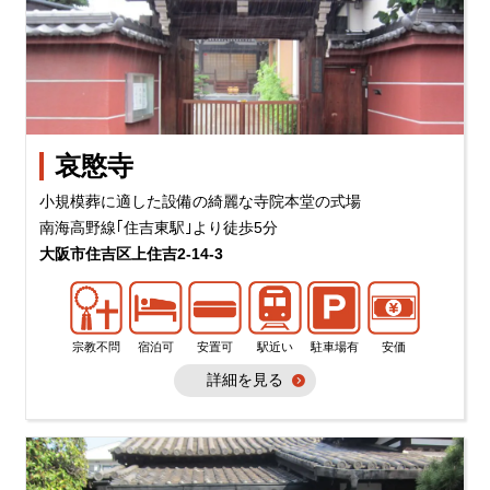
哀愍寺
小規模葬に適した設備の綺麗な寺院本堂の式場
南海高野線｢住吉東駅｣より徒歩5分
大阪市住吉区上住吉2-14-3
宗教不問
宿泊可
安置可
駅近い
駐車場有
安価
詳細を見る