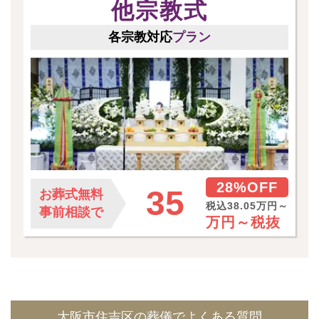
他宗教式
各宗教対応
プラン
28%OFF
35
お葬式無料
税込38.05万円～
事前相談で
万円～
税抜
大阪市住吉区の葬儀でよくある質問