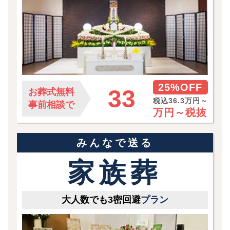
25%OFF
33
お葬式無料
税込36.3万円～
事前相談で
万円～
税抜
みんなで送る
家族葬
大人数でも3密回避
プラン