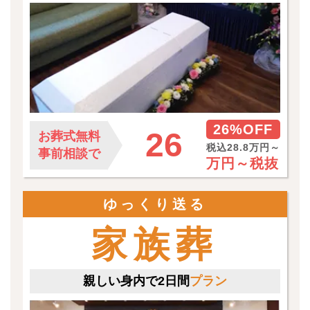
26%OFF
26
お葬式無料
税込28.8万円～
事前相談で
万円～
税抜
ゆっくり送る
家族葬
親しい身内で2日間
プラン