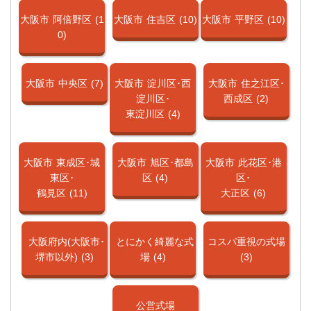
大阪市
阿倍野区
(1
大阪市
住吉区
(10)
大阪市
平野区
(10)
0)
大阪市
中央区
(7)
大阪市
淀川区･西
大阪市
住之江区･
淀川区･
西成区
(2)
東淀川区
(4)
大阪市
東成区･城
大阪市
旭区･都島
大阪市
此花区･港
東区･
区
(4)
区･
鶴見区
(11)
大正区
(6)
大阪府内(大阪市･
とにかく綺麗な式
コスパ重視の式場
堺市以外)
(3)
場
(4)
(3)
公営式場