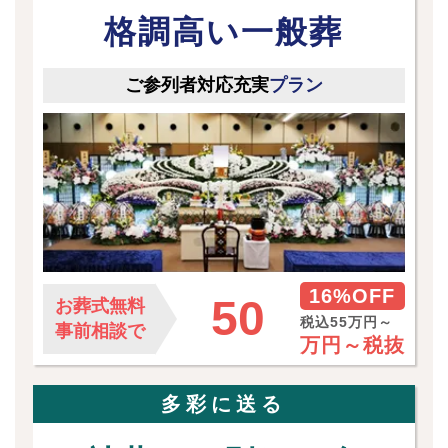
格調高い一般葬
ご参列者対応充実
プラン
16%OFF
50
お葬式無料
税込55万円～
事前相談で
万円～
税抜
多彩に送る