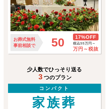
17%OFF
50
お葬式無料
税込55万円～
事前相談で
万円～
税抜
少人数でひっそり送る
3
つのプラン
コンパクト
家族葬