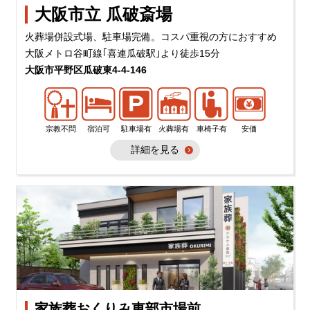
大阪市立 瓜破斎場
火葬場併設式場、駐車場完備。コスパ重視の方におすすめ
大阪メトロ谷町線｢喜連瓜破駅｣より徒歩15分
大阪市平野区瓜破東4-4-146
宗教不問
宿泊可
駐車場有
火葬場有
車椅子有
安価
詳細を見る
家族葬おくりみ東部市場前