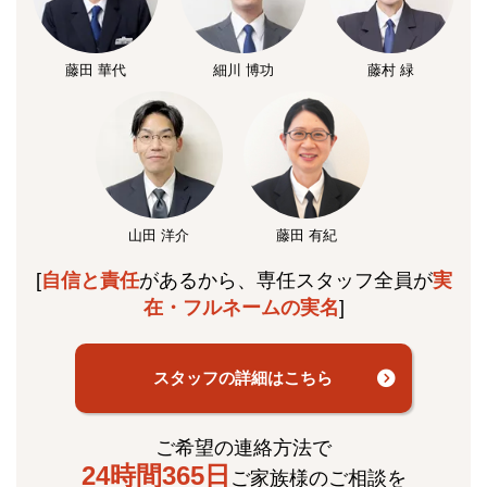
藤田 華代
細川 博功
藤村 緑
山田 洋介
藤田 有紀
[
自信と責任
があるから、専任スタッフ全員が
実
在・フルネームの実名
]
スタッフの詳細はこちら
ご希望の連絡方法で
24時間365日
ご家族様のご相談を