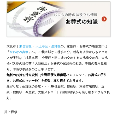
大阪市｜
東住吉区
・
天王寺区
・
生野区
の、家族葬・お葬式の相談窓口は
「
かわかみ葬祭
」へ。JR桃谷駅から徒歩５分。桃谷商店街からもアクセ
スが便利な「桃谷本店」 今里筋と勝山通の交差する大池橋交差点、大池
橋バス停の目の前「大池橋店」お葬式や家族葬の相談、事前の費用見積
り、準備や手続きのこと承ります。
無料のお持ち帰り資料（生野区優良葬儀場パンフレット、お葬式の手引
き、お葬式のマナー他）を多数、取り揃えております。
最寄り駅：生野区の各駅・・・JR桃谷駅、鶴橋駅、東部市場前駅、近
鉄・鶴橋駅、今里駅、大阪メトロ千日前線鶴橋駅から乗り継ぎアクセス良
好。
川上葬祭