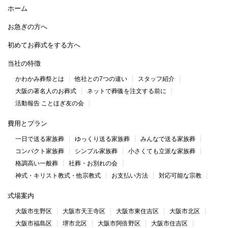
ホーム
お急ぎの方へ
初めてお葬式をする方へ
当社の特徴
かわかみ葬祭とは
他社との7つの違い
スタッフ紹介
大阪の著名人のお葬式
ネットで葬儀を注文する前に
活動報告 ことほぎ友の会
費用とプラン
一日で送る家族葬
ゆっくり送る家族葬
みんなで送る家族葬
コンパクト家族葬
シンプル家族葬
小さくても立派な家族葬
格調高い一般葬
社葬・お別れの会
神式・キリスト教式・他宗教式
お支払い方法
対応可能な宗教
式場案内
大阪市生野区
大阪市天王寺区
大阪市東住吉区
大阪市北区
大阪市福島区
堺市北区
大阪市阿倍野区
大阪市住吉区