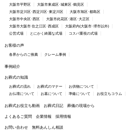
大阪市平野区
大阪市東成区･城東区･鶴見区
大阪市淀川区･西淀川区･東淀川区
大阪市旭区･都島区
大阪市中央区･西区
大阪市此花区･港区･大正区
大阪市大阪市 住之江区･西成区
大阪府内(大阪市･堺市以外)
公営式場
とにかく綺麗な式場
コスパ重視の式場
お客様の声
各界からのご推薦
クレーム事例
事例紹介
お葬式の知識
お葬式の流れ
お葬式のマナー
お供物について
お仏壇について
お墓について
準備について
お役立ちコラム
お葬式お役立ち動画
お葬式日記
葬儀の現場から
よくあるご質問
企業情報
採用情報
お問い合わせ
無料あんしん相談