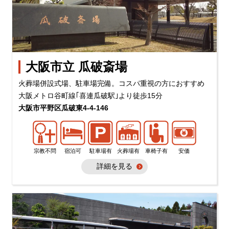
大阪市立 瓜破斎場
火葬場併設式場、駐車場完備。コスパ重視の方におすすめ
大阪メトロ谷町線｢喜連瓜破駅｣より徒歩15分
大阪市平野区瓜破東4-4-146
宗教不問
宿泊可
駐車場有
火葬場有
車椅子有
安価
詳細を見る