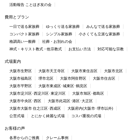
活動報告 ことほぎ友の会
費用とプラン
一日で送る家族葬
ゆっくり送る家族葬
みんなで送る家族葬
コンパクト家族葬
シンプル家族葬
小さくても立派な家族葬
格調高い一般葬
社葬・お別れの会
神式・キリスト教式・他宗教式
お支払い方法
対応可能な宗教
式場案内
大阪市生野区
大阪市天王寺区
大阪市東住吉区
大阪市北区
大阪市福島区
堺市北区
大阪市阿倍野区
大阪市住吉区
大阪市平野区
大阪市東成区･城東区･鶴見区
大阪市淀川区･西淀川区･東淀川区
大阪市旭区･都島区
大阪市中央区･西区
大阪市此花区･港区･大正区
大阪市大阪市 住之江区･西成区
大阪府内(大阪市･堺市以外)
公営式場
とにかく綺麗な式場
コスパ重視の式場
お客様の声
各界からのご推薦
クレーム事例