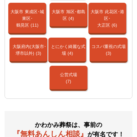
大阪市
東成区･城
大阪市
旭区･都島
大阪市
此花区･港
東区･
区
(4)
区･
鶴見区
(11)
大正区
(6)
大阪府内(大阪市･
とにかく綺麗な式
コスパ重視の式場
堺市以外)
(3)
場
(4)
(3)
公営式場
(7)
かわかみ葬祭は、事前の
『無料あんしん相談』
が有名です！