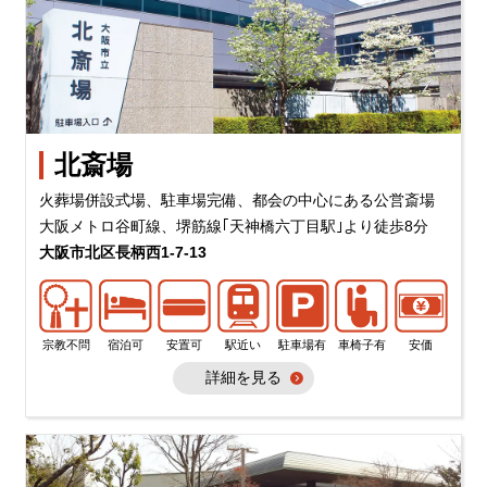
北斎場
火葬場併設式場、駐車場完備、都会の中心にある公営斎場
大阪メトロ谷町線、堺筋線｢天神橋六丁目駅｣より徒歩8分
大阪市北区長柄西1-7-13
宗教不問
宿泊可
安置可
駅近い
駐車場有
車椅子有
安価
詳細を見る