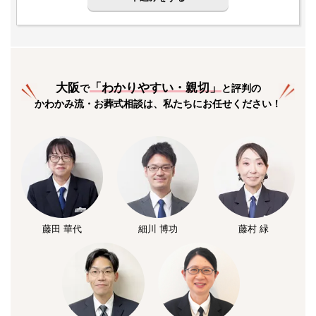
大阪
「
わかりやすい・親切
」
で
と評判の
かわかみ流・お葬式相談は、私たちにお任せください！
藤田 華代
細川 博功
藤村 緑