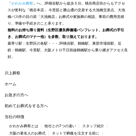
「
かわかみ葬祭
」へ。JR桃谷駅から徒歩５分。桃谷商店街からもアクセ
スが便利な「桃谷本店」 今里筋と勝山通の交差する大池橋交差点、大池
橋バス停の目の前「大池橋店」お葬式や家族葬の相談、事前の費用見積
り、準備や手続きのこと承ります。
無料のお持ち帰り資料（生野区優良葬儀場パンフレット、お葬式の手引
き、お葬式のマナー他）を多数、取り揃えております。
最寄り駅：生野区の各駅・・・JR桃谷駅、鶴橋駅、東部市場前駅、近
鉄・鶴橋駅、今里駅、大阪メトロ千日前線鶴橋駅から乗り継ぎアクセス良
好。
川上葬祭
ホーム
お急ぎの方へ
初めてお葬式をする方へ
当社の特徴
かわかみ葬祭とは
他社との7つの違い
スタッフ紹介
大阪の著名人のお葬式
ネットで葬儀を注文する前に