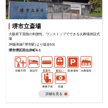
堺市立斎場
大阪府下屈指の利便性。ワンストップでできる火葬場併設式
場
JR阪和線｢堺市駅｣より徒歩5分
堺市堺区田出井町4-1
宗教不問
宿泊可
安置可
駅近い
駐車場有
火葬場有
車椅子有
安価
詳細を見る