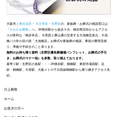
大阪市｜
東住吉区
・
天王寺区
・
生野区
の、家族葬・お葬式の相談窓口は
「
かわかみ葬祭
」へ。JR桃谷駅から徒歩５分。桃谷商店街からもアクセ
スが便利な「桃谷本店」 今里筋と勝山通の交差する大池橋交差点、大池
橋バス停の目の前「大池橋店」お葬式や家族葬の相談、事前の費用見積
り、準備や手続きのこと承ります。
無料のお持ち帰り資料（生野区優良葬儀場パンフレット、お葬式の手引
き、お葬式のマナー他）を多数、取り揃えております。
最寄り駅：生野区の各駅・・・JR桃谷駅、鶴橋駅、東部市場前駅、近
鉄・鶴橋駅、今里駅、大阪メトロ千日前線鶴橋駅から乗り継ぎアクセス良
好。
川上葬祭
ホーム
お急ぎの方へ