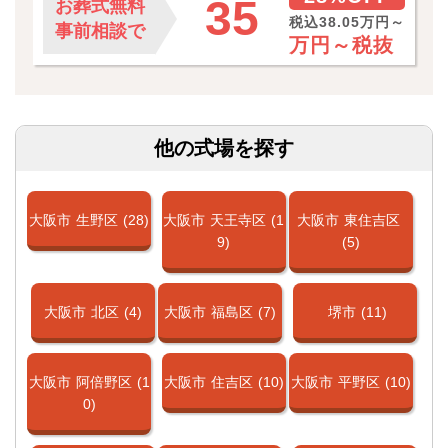
35
お葬式無料
税込38.05万円～
事前相談で
万円～
税抜
他の式場を探す
大阪市
生野区
(28)
大阪市
天王寺区
(1
大阪市
東住吉区
9)
(5)
大阪市
北区
(4)
大阪市
福島区
(7)
堺市
(11)
大阪市
阿倍野区
(1
大阪市
住吉区
(10)
大阪市
平野区
(10)
0)