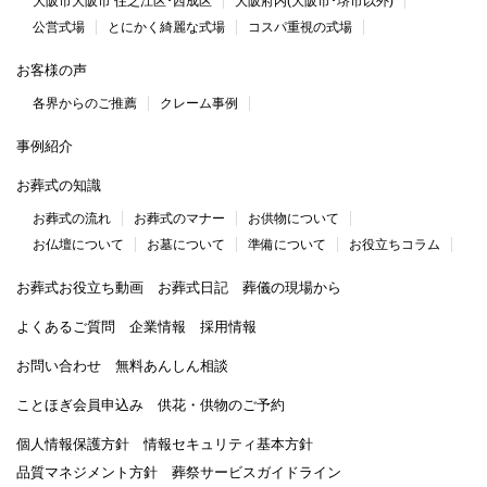
大阪市大阪市 住之江区･西成区
大阪府内(大阪市･堺市以外)
公営式場
とにかく綺麗な式場
コスパ重視の式場
お客様の声
各界からのご推薦
クレーム事例
事例紹介
お葬式の知識
お葬式の流れ
お葬式のマナー
お供物について
お仏壇について
お墓について
準備について
お役立ちコラム
お葬式お役立ち動画
お葬式日記
葬儀の現場から
よくあるご質問
企業情報
採用情報
お問い合わせ
無料あんしん相談
ことほぎ会員申込み
供花・供物のご予約
個人情報保護方針
情報セキュリティ基本方針
品質マネジメント方針
葬祭サービスガイドライン