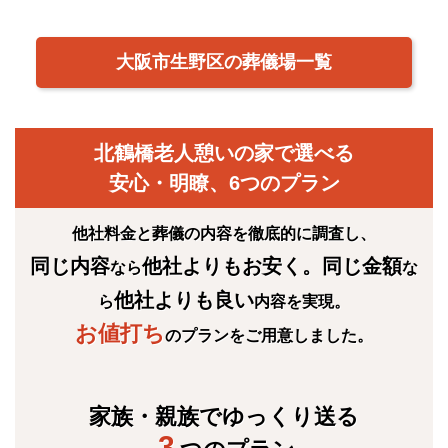
大阪市生野区の葬儀場一覧
北鶴橋老人憩いの家で選べる
安心・明瞭、6つのプラン
他社料金と葬儀の内容を徹底的に調査し、
同じ内容
他社よりもお安く
。同じ金額
なら
な
他社よりも良い
ら
内容を実現。
お値打ち
のプランをご用意しました。
家族・親族でゆっくり送る
3