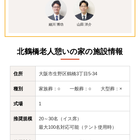
細川 博功
山田 洋介
北鶴橋老人憩いの家の施設情報
住所
大阪市生野区鶴橋3丁目5-34
種別
家族葬：○ 一般葬：○ 大型葬：×
式場
1
推奨規模
20～30名（イス席）
最大100名対応可能（テント使用時）