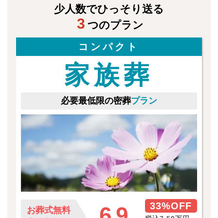
少人数でひっそり送る
3
つのプラン
コンパクト
家族葬
必要最低限の密葬
プラン
33%OFF
6
9
お葬式無料
.