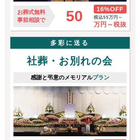
16%OFF
50
お葬式無料
税込55万円～
事前相談で
万円～
税抜
多彩に送る
社葬・お別れの会
感謝と弔意のメモリアル
プラン