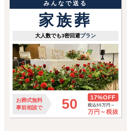
みんなで送る
家族葬
大人数でも3密回避
プラン
17%OFF
50
お葬式無料
税込55万円～
事前相談で
万円～
税抜