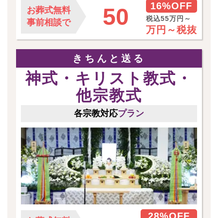
16%OFF
50
お葬式無料
税込55万円～
事前相談で
万円～
税抜
きちんと送る
神式・キリスト教式・
他宗教式
各宗教対応
プラン
28%OFF