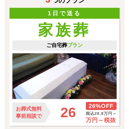
つのプラン
1日で送る
家族葬
ご自宅葬
プラン
26%OFF
26
お葬式無料
税込28.8万円～
事前相談で
万円～
税抜