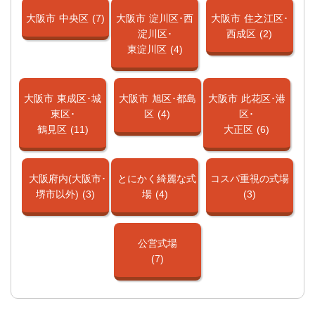
大阪市
中央区
(7)
大阪市
淀川区･西
大阪市
住之江区･
淀川区･
西成区
(2)
東淀川区
(4)
大阪市
東成区･城
大阪市
旭区･都島
大阪市
此花区･港
東区･
区
(4)
区･
鶴見区
(11)
大正区
(6)
大阪府内(大阪市･
とにかく綺麗な式
コスパ重視の式場
堺市以外)
(3)
場
(4)
(3)
公営式場
(7)