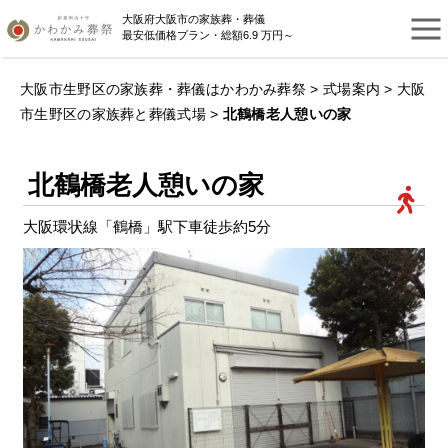
大阪府大阪市の家族葬・葬儀
最安低価格プラン・総額6.9 万円～
大阪市生野区の家族葬・葬儀はかわかみ葬祭
>
式場案内
>
大阪
市生野区の家族葬と葬儀式場
>
北鶴橋老人憩いの家
北鶴橋老人憩いの家
大阪環状線「鶴橋」駅下車徒歩約5分