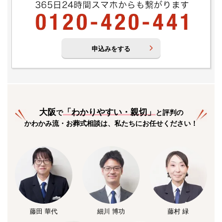
申込みをする
大阪
「
わかりやすい・親切
」
で
と評判の
かわかみ流・お葬式相談は、私たちにお任せください！
藤田 華代
細川 博功
藤村 緑