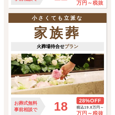
万円～
税抜
小さくても立派な
家族葬
火葬場待合せ
プラン
28%OFF
18
お葬式無料
税込19.8万円～
事前相談で
万円～
税抜