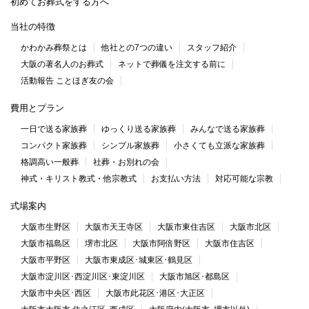
初めてお葬式をする方へ
当社の特徴
かわかみ葬祭とは
他社との7つの違い
スタッフ紹介
大阪の著名人のお葬式
ネットで葬儀を注文する前に
活動報告 ことほぎ友の会
費用とプラン
一日で送る家族葬
ゆっくり送る家族葬
みんなで送る家族葬
コンパクト家族葬
シンプル家族葬
小さくても立派な家族葬
格調高い一般葬
社葬・お別れの会
神式・キリスト教式・他宗教式
お支払い方法
対応可能な宗教
式場案内
大阪市生野区
大阪市天王寺区
大阪市東住吉区
大阪市北区
大阪市福島区
堺市北区
大阪市阿倍野区
大阪市住吉区
大阪市平野区
大阪市東成区･城東区･鶴見区
大阪市淀川区･西淀川区･東淀川区
大阪市旭区･都島区
大阪市中央区･西区
大阪市此花区･港区･大正区