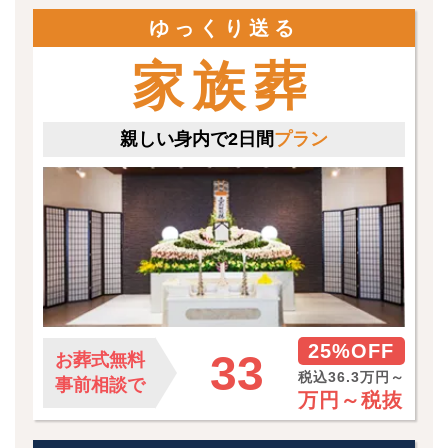
ゆっくり送る
家族葬
親しい身内で2日間
プラン
25%OFF
33
お葬式無料
税込36.3万円～
事前相談で
万円～
税抜