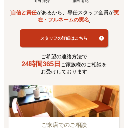
山田 洋介
藤田 有紀
[
自信と責任
があるから、専任スタッフ全員が
実
在・フルネームの実名
]
スタッフの詳細はこちら
ご希望の連絡方法で
24時間365日
ご家族様のご相談を
お受けしております
ご来店でのご相談