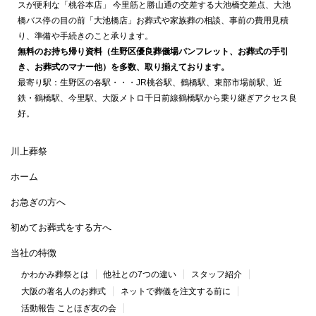
スが便利な「桃谷本店」 今里筋と勝山通の交差する大池橋交差点、大池
橋バス停の目の前「大池橋店」お葬式や家族葬の相談、事前の費用見積
り、準備や手続きのこと承ります。
無料のお持ち帰り資料（生野区優良葬儀場パンフレット、お葬式の手引
き、お葬式のマナー他）を多数、取り揃えております。
最寄り駅：生野区の各駅・・・JR桃谷駅、鶴橋駅、東部市場前駅、近
鉄・鶴橋駅、今里駅、大阪メトロ千日前線鶴橋駅から乗り継ぎアクセス良
好。
川上葬祭
ホーム
お急ぎの方へ
初めてお葬式をする方へ
当社の特徴
かわかみ葬祭とは
他社との7つの違い
スタッフ紹介
大阪の著名人のお葬式
ネットで葬儀を注文する前に
活動報告 ことほぎ友の会