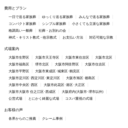
費用とプラン
一日で送る家族葬
ゆっくり送る家族葬
みんなで送る家族葬
コンパクト家族葬
シンプル家族葬
小さくても立派な家族葬
格調高い一般葬
社葬・お別れの会
神式・キリスト教式・他宗教式
お支払い方法
対応可能な宗教
式場案内
大阪市生野区
大阪市天王寺区
大阪市東住吉区
大阪市北区
大阪市福島区
堺市北区
大阪市阿倍野区
大阪市住吉区
大阪市平野区
大阪市東成区･城東区･鶴見区
大阪市淀川区･西淀川区･東淀川区
大阪市旭区･都島区
大阪市中央区･西区
大阪市此花区･港区･大正区
大阪市大阪市 住之江区･西成区
大阪府内(大阪市･堺市以外)
公営式場
とにかく綺麗な式場
コスパ重視の式場
お客様の声
各界からのご推薦
クレーム事例