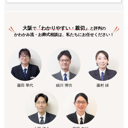
大阪
「
わかりやすい・親切
」
で
と評判の
かわかみ流・お葬式相談は、私たちにお任せください！
藤田 華代
細川 博功
藤村 緑