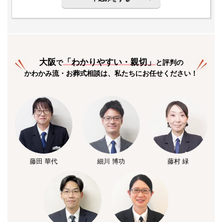
大阪
「
わかりやすい・親切
」
で
と評判の
かわかみ流・お葬式相談は、私たちにお任せください！
藤田 華代
細川 博功
藤村 緑