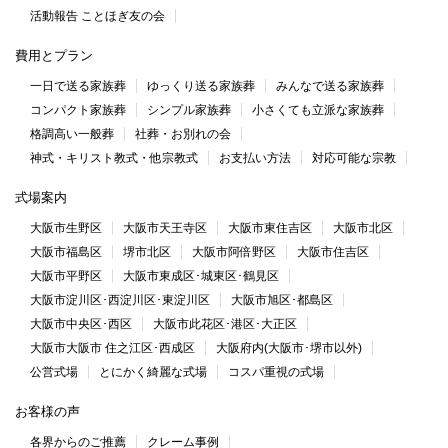
活動報告 ことほぎ友の会
費用とプラン
一日で送る家族葬
ゆっくり送る家族葬
みんなで送る家族葬
コンパクト家族葬
シンプル家族葬
小さくても立派な家族葬
格調高い一般葬
社葬・お別れの会
神式・キリスト教式・他宗教式
お支払い方法
対応可能な宗教
式場案内
大阪市生野区
大阪市天王寺区
大阪市東住吉区
大阪市北区
大阪市福島区
堺市北区
大阪市阿倍野区
大阪市住吉区
大阪市平野区
大阪市東成区･城東区･鶴見区
大阪市淀川区･西淀川区･東淀川区
大阪市旭区･都島区
大阪市中央区･西区
大阪市此花区･港区･大正区
大阪市大阪市 住之江区･西成区
大阪府内(大阪市･堺市以外)
公営式場
とにかく綺麗な式場
コスパ重視の式場
お客様の声
各界からのご推薦
クレーム事例