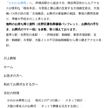
「
かわかみ葬祭
」へ。JR桃谷駅から徒歩５分。桃谷商店街からもアクセ
スが便利な「桃谷本店」 今里筋と勝山通の交差する大池橋交差点、大池
橋バス停の目の前「大池橋店」お葬式や家族葬の相談、事前の費用見積
り、準備や手続きのこと承ります。
無料のお持ち帰り資料（生野区優良葬儀場パンフレット、お葬式の手引
き、お葬式のマナー他）を多数、取り揃えております。
最寄り駅：生野区の各駅・・・JR桃谷駅、鶴橋駅、東部市場前駅、近
鉄・鶴橋駅、今里駅、大阪メトロ千日前線鶴橋駅から乗り継ぎアクセス良
好。
川上葬祭
ホーム
お急ぎの方へ
初めてお葬式をする方へ
当社の特徴
かわかみ葬祭とは
他社との7つの違い
スタッフ紹介
大阪の著名人のお葬式
ネットで葬儀を注文する前に