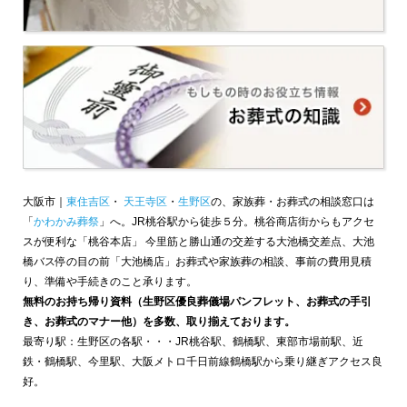
大阪市｜
東住吉区
・
天王寺区
・
生野区
の、家族葬・お葬式の相談窓口は
「
かわかみ葬祭
」へ。JR桃谷駅から徒歩５分。桃谷商店街からもアクセ
スが便利な「桃谷本店」 今里筋と勝山通の交差する大池橋交差点、大池
橋バス停の目の前「大池橋店」お葬式や家族葬の相談、事前の費用見積
り、準備や手続きのこと承ります。
無料のお持ち帰り資料（生野区優良葬儀場パンフレット、お葬式の手引
き、お葬式のマナー他）を多数、取り揃えております。
最寄り駅：生野区の各駅・・・JR桃谷駅、鶴橋駅、東部市場前駅、近
鉄・鶴橋駅、今里駅、大阪メトロ千日前線鶴橋駅から乗り継ぎアクセス良
好。