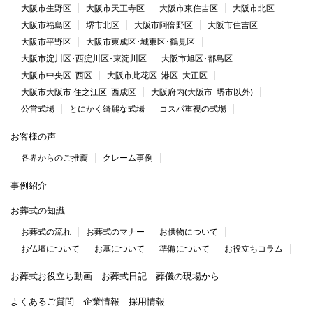
大阪市生野区
大阪市天王寺区
大阪市東住吉区
大阪市北区
大阪市福島区
堺市北区
大阪市阿倍野区
大阪市住吉区
大阪市平野区
大阪市東成区･城東区･鶴見区
大阪市淀川区･西淀川区･東淀川区
大阪市旭区･都島区
大阪市中央区･西区
大阪市此花区･港区･大正区
大阪市大阪市 住之江区･西成区
大阪府内(大阪市･堺市以外)
公営式場
とにかく綺麗な式場
コスパ重視の式場
お客様の声
各界からのご推薦
クレーム事例
事例紹介
お葬式の知識
お葬式の流れ
お葬式のマナー
お供物について
お仏壇について
お墓について
準備について
お役立ちコラム
お葬式お役立ち動画
お葬式日記
葬儀の現場から
よくあるご質問
企業情報
採用情報