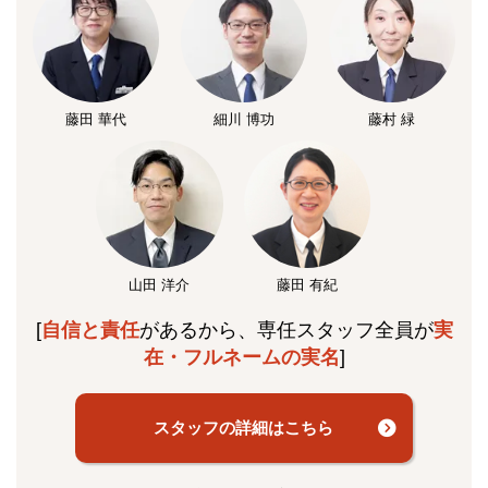
藤田 華代
細川 博功
藤村 緑
山田 洋介
藤田 有紀
[
自信と責任
があるから、専任スタッフ全員が
実
在・フルネームの実名
]
スタッフの詳細はこちら