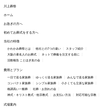
川上葬祭
ホーム
お急ぎの方へ
初めてお葬式をする方へ
当社の特徴
かわかみ葬祭とは
他社との7つの違い
スタッフ紹介
大阪の著名人のお葬式
ネットで葬儀を注文する前に
活動報告 ことほぎ友の会
費用とプラン
一日で送る家族葬
ゆっくり送る家族葬
みんなで送る家族葬
コンパクト家族葬
シンプル家族葬
小さくても立派な家族葬
格調高い一般葬
社葬・お別れの会
神式・キリスト教式・他宗教式
お支払い方法
対応可能な宗教
式場案内