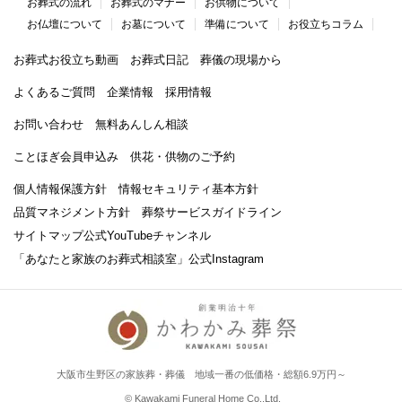
お葬式の流れ
お葬式のマナー
お供物について
お仏壇について
お墓について
準備について
お役立ちコラム
お葬式お役立ち動画
お葬式日記
葬儀の現場から
よくあるご質問
企業情報
採用情報
お問い合わせ
無料あんしん相談
ことほぎ会員申込み
供花・供物のご予約
個人情報保護方針
情報セキュリティ基本方針
品質マネジメント方針
葬祭サービスガイドライン
サイトマップ
公式YouTubeチャンネル
「あなたと家族のお葬式相談室」
公式Instagram
大阪市生野区の家族葬・葬儀 地域一番の低価格・総額6.9万円～
© Kawakami Funeral Home Co.,Ltd.