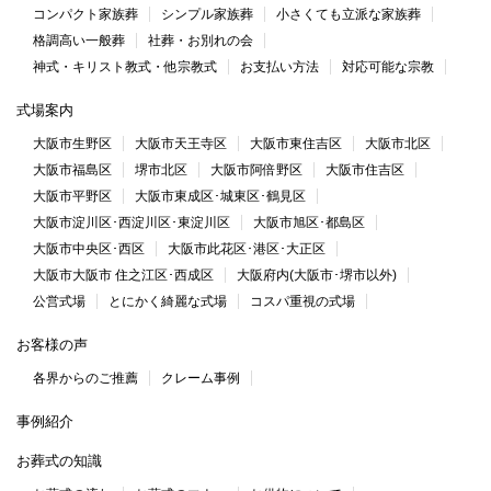
コンパクト家族葬
シンプル家族葬
小さくても立派な家族葬
格調高い一般葬
社葬・お別れの会
神式・キリスト教式・他宗教式
お支払い方法
対応可能な宗教
式場案内
大阪市生野区
大阪市天王寺区
大阪市東住吉区
大阪市北区
大阪市福島区
堺市北区
大阪市阿倍野区
大阪市住吉区
大阪市平野区
大阪市東成区･城東区･鶴見区
大阪市淀川区･西淀川区･東淀川区
大阪市旭区･都島区
大阪市中央区･西区
大阪市此花区･港区･大正区
大阪市大阪市 住之江区･西成区
大阪府内(大阪市･堺市以外)
公営式場
とにかく綺麗な式場
コスパ重視の式場
お客様の声
各界からのご推薦
クレーム事例
事例紹介
お葬式の知識