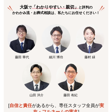
大阪
「
わかりやすい・親切
」
で
と評判の
かわかみ流・お葬式相談は、私たちにお任せください！
藤田 華代
細川 博功
藤村 緑
山田 洋介
藤田 有紀
[
自信と責任
があるから、専任スタッフ全員が
実
在・フルネームの実名
]