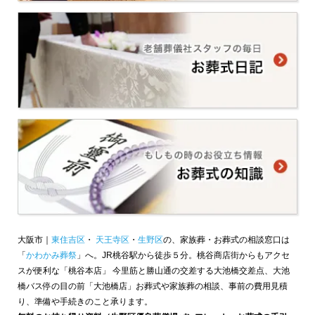
大阪市｜
東住吉区
・
天王寺区
・
生野区
の、家族葬・お葬式の相談窓口は
「
かわかみ葬祭
」へ。JR桃谷駅から徒歩５分。桃谷商店街からもアクセ
スが便利な「桃谷本店」 今里筋と勝山通の交差する大池橋交差点、大池
橋バス停の目の前「大池橋店」お葬式や家族葬の相談、事前の費用見積
り、準備や手続きのこと承ります。