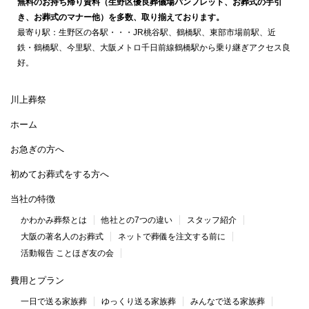
無料のお持ち帰り資料（生野区優良葬儀場パンフレット、お葬式の手引
き、お葬式のマナー他）を多数、取り揃えております。
最寄り駅：生野区の各駅・・・JR桃谷駅、鶴橋駅、東部市場前駅、近
鉄・鶴橋駅、今里駅、大阪メトロ千日前線鶴橋駅から乗り継ぎアクセス良
好。
川上葬祭
ホーム
お急ぎの方へ
初めてお葬式をする方へ
当社の特徴
かわかみ葬祭とは
他社との7つの違い
スタッフ紹介
大阪の著名人のお葬式
ネットで葬儀を注文する前に
活動報告 ことほぎ友の会
費用とプラン
一日で送る家族葬
ゆっくり送る家族葬
みんなで送る家族葬