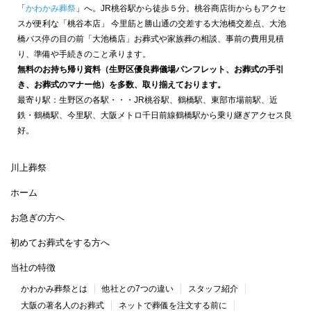
「
かわかみ葬祭
」へ。JR桃谷駅から徒歩５分。桃谷商店街からもアクセ
スが便利な「桃谷本店」 今里筋と勝山通の交差する大池橋交差点、大池
橋バス停の目の前「大池橋店」お葬式や家族葬の相談、事前の費用見積
り、準備や手続きのこと承ります。
無料のお持ち帰り資料（生野区優良葬儀場パンフレット、お葬式の手引
き、お葬式のマナー他）を多数、取り揃えております。
最寄り駅：生野区の各駅・・・JR桃谷駅、鶴橋駅、東部市場前駅、近
鉄・鶴橋駅、今里駅、大阪メトロ千日前線鶴橋駅から乗り継ぎアクセス良
好。
川上葬祭
ホーム
お急ぎの方へ
初めてお葬式をする方へ
当社の特徴
かわかみ葬祭とは
他社との7つの違い
スタッフ紹介
大阪の著名人のお葬式
ネットで葬儀を注文する前に