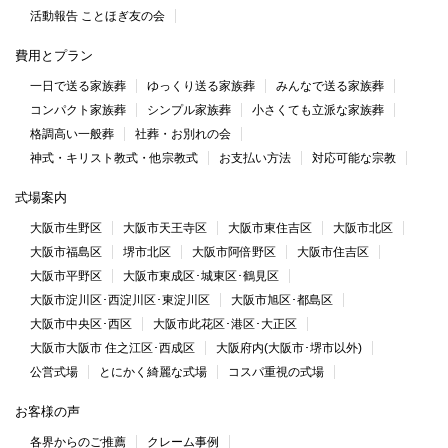
活動報告 ことほぎ友の会
費用とプラン
一日で送る家族葬
ゆっくり送る家族葬
みんなで送る家族葬
コンパクト家族葬
シンプル家族葬
小さくても立派な家族葬
格調高い一般葬
社葬・お別れの会
神式・キリスト教式・他宗教式
お支払い方法
対応可能な宗教
式場案内
大阪市生野区
大阪市天王寺区
大阪市東住吉区
大阪市北区
大阪市福島区
堺市北区
大阪市阿倍野区
大阪市住吉区
大阪市平野区
大阪市東成区･城東区･鶴見区
大阪市淀川区･西淀川区･東淀川区
大阪市旭区･都島区
大阪市中央区･西区
大阪市此花区･港区･大正区
大阪市大阪市 住之江区･西成区
大阪府内(大阪市･堺市以外)
公営式場
とにかく綺麗な式場
コスパ重視の式場
お客様の声
各界からのご推薦
クレーム事例