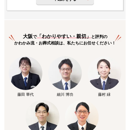
大阪
「
わかりやすい・親切
」
で
と評判の
かわかみ流・お葬式相談は、私たちにお任せください！
藤田 華代
細川 博功
藤村 緑