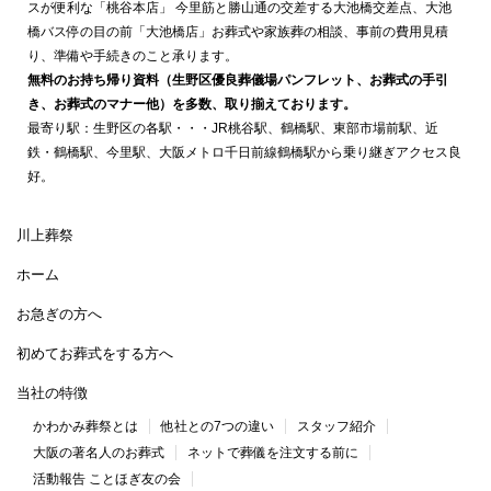
スが便利な「桃谷本店」 今里筋と勝山通の交差する大池橋交差点、大池
橋バス停の目の前「大池橋店」お葬式や家族葬の相談、事前の費用見積
り、準備や手続きのこと承ります。
無料のお持ち帰り資料（生野区優良葬儀場パンフレット、お葬式の手引
き、お葬式のマナー他）を多数、取り揃えております。
最寄り駅：生野区の各駅・・・JR桃谷駅、鶴橋駅、東部市場前駅、近
鉄・鶴橋駅、今里駅、大阪メトロ千日前線鶴橋駅から乗り継ぎアクセス良
好。
川上葬祭
ホーム
お急ぎの方へ
初めてお葬式をする方へ
当社の特徴
かわかみ葬祭とは
他社との7つの違い
スタッフ紹介
大阪の著名人のお葬式
ネットで葬儀を注文する前に
活動報告 ことほぎ友の会