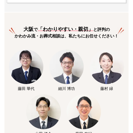
大阪
「
わかりやすい・親切
」
で
と評判の
かわかみ流・お葬式相談は、私たちにお任せください！
藤田 華代
細川 博功
藤村 緑