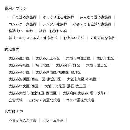
費用とプラン
一日で送る家族葬
ゆっくり送る家族葬
みんなで送る家族葬
コンパクト家族葬
シンプル家族葬
小さくても立派な家族葬
格調高い一般葬
社葬・お別れの会
神式・キリスト教式・他宗教式
お支払い方法
対応可能な宗教
式場案内
大阪市生野区
大阪市天王寺区
大阪市東住吉区
大阪市北区
大阪市福島区
堺市北区
大阪市阿倍野区
大阪市住吉区
大阪市平野区
大阪市東成区･城東区･鶴見区
大阪市淀川区･西淀川区･東淀川区
大阪市旭区･都島区
大阪市中央区･西区
大阪市此花区･港区･大正区
大阪市大阪市 住之江区･西成区
大阪府内(大阪市･堺市以外)
公営式場
とにかく綺麗な式場
コスパ重視の式場
お客様の声
各界からのご推薦
クレーム事例