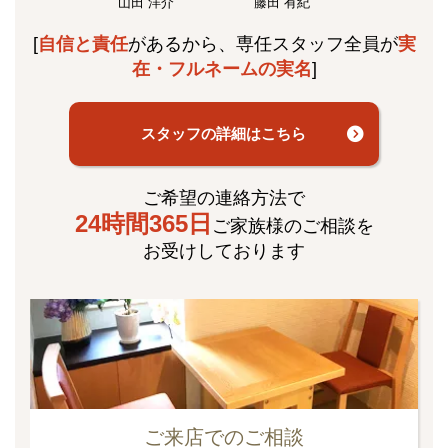
山田 洋介
藤田 有紀
[
自信と責任
があるから、専任スタッフ全員が
実
在・フルネームの実名
]
スタッフの詳細はこちら
ご希望の連絡方法で
24時間365日
ご家族様のご相談を
お受けしております
ご来店でのご相談