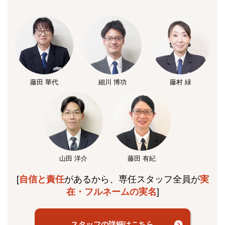
藤田 華代
細川 博功
藤村 緑
山田 洋介
藤田 有紀
[
自信と責任
があるから、専任スタッフ全員が
実
在・フルネームの実名
]
スタッフの詳細はこちら