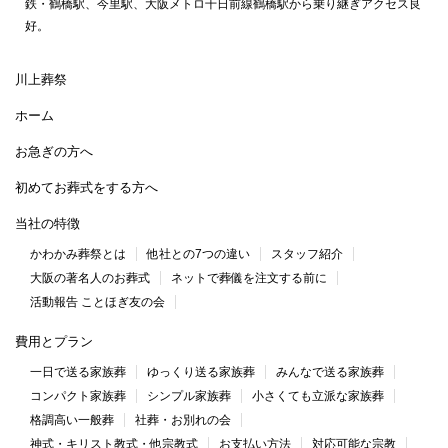
鉄・鶴橋駅、今里駅、大阪メトロ千日前線鶴橋駅から乗り継ぎアクセス良
好。
川上葬祭
ホーム
お急ぎの方へ
初めてお葬式をする方へ
当社の特徴
かわかみ葬祭とは
他社との7つの違い
スタッフ紹介
大阪の著名人のお葬式
ネットで葬儀を注文する前に
活動報告 ことほぎ友の会
費用とプラン
一日で送る家族葬
ゆっくり送る家族葬
みんなで送る家族葬
コンパクト家族葬
シンプル家族葬
小さくても立派な家族葬
格調高い一般葬
社葬・お別れの会
神式・キリスト教式・他宗教式
お支払い方法
対応可能な宗教