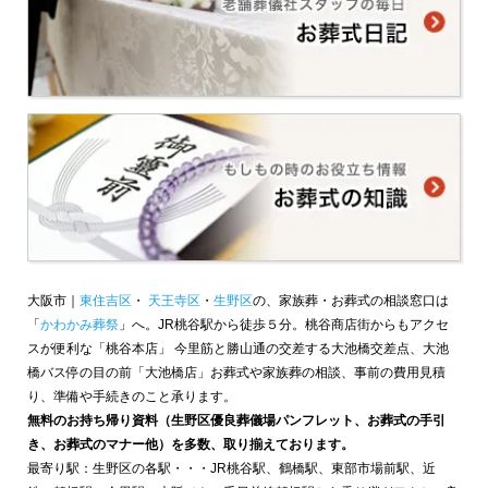
大阪市｜
東住吉区
・
天王寺区
・
生野区
の、家族葬・お葬式の相談窓口は
「
かわかみ葬祭
」へ。JR桃谷駅から徒歩５分。桃谷商店街からもアクセ
スが便利な「桃谷本店」 今里筋と勝山通の交差する大池橋交差点、大池
橋バス停の目の前「大池橋店」お葬式や家族葬の相談、事前の費用見積
り、準備や手続きのこと承ります。
無料のお持ち帰り資料（生野区優良葬儀場パンフレット、お葬式の手引
き、お葬式のマナー他）を多数、取り揃えております。
最寄り駅：生野区の各駅・・・JR桃谷駅、鶴橋駅、東部市場前駅、近