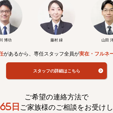
川 博功
藤村 緑
山田 
任
があるから、専任スタッフ全員が
実在・フルネ
スタッフの詳細はこちら
ご希望の連絡方法で
65日
ご家族様のご相談を
お受け