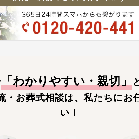
「
わかりやすい・親切
」
で
流・お葬式相談は、私たちにお
い！