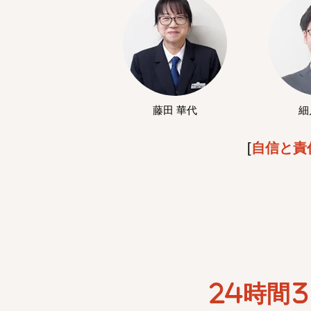
藤田 華代
細
[
自信と責
24時間3