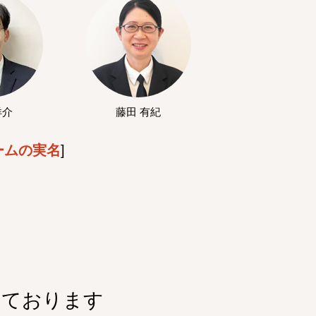
洋介
藤田 有紀
ームの実名
]
しております