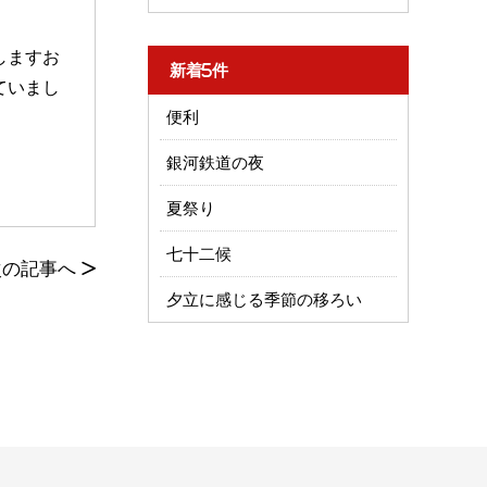
しますお
新着5件
ていまし
便利
銀河鉄道の夜
夏祭り
七十二候
次の記事へ
>
夕立に感じる季節の移ろい