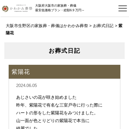
大阪府大阪市の家族葬・葬儀
最安低価格プラン・総額6.9 万円～
大阪市生野区の家族葬・葬儀はかわかみ葬祭
>
お葬式日記
>
紫
陽花
お葬式日記
紫陽花
2024.06.05
あじさいの花が咲き始めました
昨年、紫陽花で有名な三室戸寺に行った際に
ハートの形をした紫陽花をみつけました。
山一面が色とりどりの紫陽花で本当に
綺麗でした。