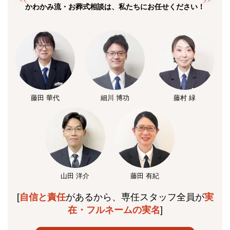
かわかみ流・お葬式相談は、私たちにお任せください！
藤田 華代
細川 博功
藤村 緑
山田 洋介
藤田 有紀
[
自信と責任
があるから、専任スタッフ全員が
実
在・フルネームの実名
]