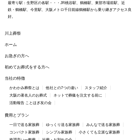
最寄り駅：生野区の各駅・・・JR桃谷駅、鶴橋駅、東部市場前駅、近
鉄・鶴橋駅、今里駅、大阪メトロ千日前線鶴橋駅から乗り継ぎアクセス良
好。
川上葬祭
ホーム
お急ぎの方へ
初めてお葬式をする方へ
当社の特徴
かわかみ葬祭とは
他社との7つの違い
スタッフ紹介
大阪の著名人のお葬式
ネットで葬儀を注文する前に
活動報告 ことほぎ友の会
費用とプラン
一日で送る家族葬
ゆっくり送る家族葬
みんなで送る家族葬
コンパクト家族葬
シンプル家族葬
小さくても立派な家族葬
格調高い一般葬
社葬・お別れの会