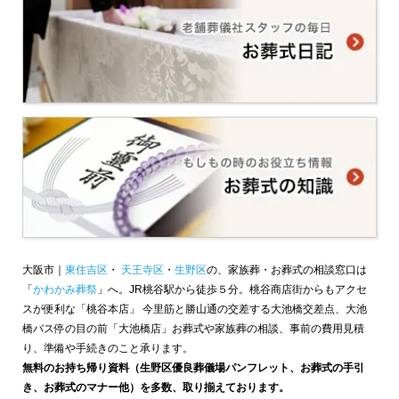
大阪市｜
東住吉区
・
天王寺区
・
生野区
の、家族葬・お葬式の相談窓口は
「
かわかみ葬祭
」へ。JR桃谷駅から徒歩５分。桃谷商店街からもアクセ
スが便利な「桃谷本店」 今里筋と勝山通の交差する大池橋交差点、大池
橋バス停の目の前「大池橋店」お葬式や家族葬の相談、事前の費用見積
り、準備や手続きのこと承ります。
無料のお持ち帰り資料（生野区優良葬儀場パンフレット、お葬式の手引
き、お葬式のマナー他）を多数、取り揃えております。