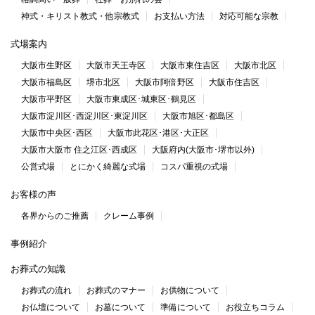
神式・キリスト教式・他宗教式
お支払い方法
対応可能な宗教
式場案内
大阪市生野区
大阪市天王寺区
大阪市東住吉区
大阪市北区
大阪市福島区
堺市北区
大阪市阿倍野区
大阪市住吉区
大阪市平野区
大阪市東成区･城東区･鶴見区
大阪市淀川区･西淀川区･東淀川区
大阪市旭区･都島区
大阪市中央区･西区
大阪市此花区･港区･大正区
大阪市大阪市 住之江区･西成区
大阪府内(大阪市･堺市以外)
公営式場
とにかく綺麗な式場
コスパ重視の式場
お客様の声
各界からのご推薦
クレーム事例
事例紹介
お葬式の知識
お葬式の流れ
お葬式のマナー
お供物について
お仏壇について
お墓について
準備について
お役立ちコラム