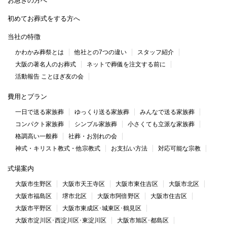
お急ぎの方へ
初めてお葬式をする方へ
当社の特徴
かわかみ葬祭とは
他社との7つの違い
スタッフ紹介
大阪の著名人のお葬式
ネットで葬儀を注文する前に
活動報告 ことほぎ友の会
費用とプラン
一日で送る家族葬
ゆっくり送る家族葬
みんなで送る家族葬
コンパクト家族葬
シンプル家族葬
小さくても立派な家族葬
格調高い一般葬
社葬・お別れの会
神式・キリスト教式・他宗教式
お支払い方法
対応可能な宗教
式場案内
大阪市生野区
大阪市天王寺区
大阪市東住吉区
大阪市北区
大阪市福島区
堺市北区
大阪市阿倍野区
大阪市住吉区
大阪市平野区
大阪市東成区･城東区･鶴見区
大阪市淀川区･西淀川区･東淀川区
大阪市旭区･都島区