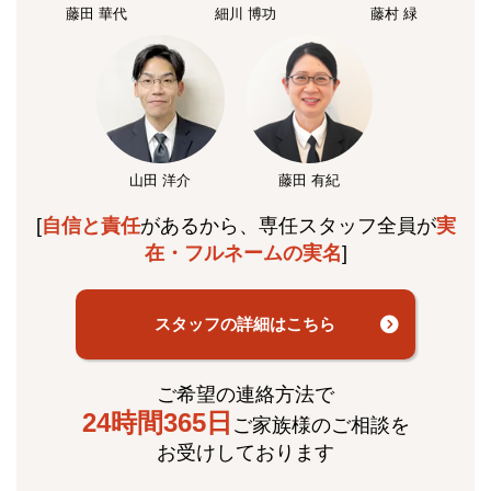
藤田 華代
細川 博功
藤村 緑
山田 洋介
藤田 有紀
[
自信と責任
があるから、専任スタッフ全員が
実
在・フルネームの実名
]
スタッフの詳細はこちら
ご希望の連絡方法で
24時間365日
ご家族様のご相談を
お受けしております