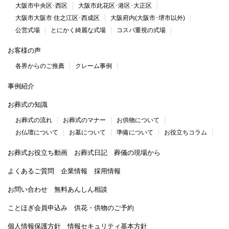
大阪市中央区･西区
大阪市此花区･港区･大正区
大阪市大阪市 住之江区･西成区
大阪府内(大阪市･堺市以外)
公営式場
とにかく綺麗な式場
コスパ重視の式場
お客様の声
各界からのご推薦
クレーム事例
事例紹介
お葬式の知識
お葬式の流れ
お葬式のマナー
お供物について
お仏壇について
お墓について
準備について
お役立ちコラム
お葬式お役立ち動画
お葬式日記
葬儀の現場から
よくあるご質問
企業情報
採用情報
お問い合わせ
無料あんしん相談
ことほぎ会員申込み
供花・供物のご予約
個人情報保護方針
情報セキュリティ基本方針