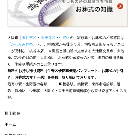
大阪市｜
東住吉区
・
天王寺区
・
生野区
の、家族葬・お葬式の相談窓口は
「
かわかみ葬祭
」へ。JR桃谷駅から徒歩５分。桃谷商店街からもアクセ
スが便利な「桃谷本店」 今里筋と勝山通の交差する大池橋交差点、大池
橋バス停の目の前「大池橋店」お葬式や家族葬の相談、事前の費用見積
り、準備や手続きのこと承ります。
無料のお持ち帰り資料（生野区優良葬儀場パンフレット、お葬式の手引
き、お葬式のマナー他）を多数、取り揃えております。
最寄り駅：生野区の各駅・・・JR桃谷駅、鶴橋駅、東部市場前駅、近
鉄・鶴橋駅、今里駅、大阪メトロ千日前線鶴橋駅から乗り継ぎアクセス良
好。
川上葬祭
ホーム