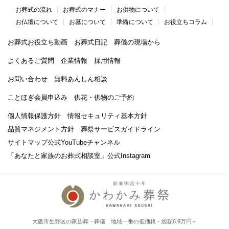
お葬式の流れ
お葬式のマナー
お供物について
お仏壇について
お墓について
準備について
お役立ちコラム
お葬式お役立ち動画
お葬式日記
葬儀の現場から
よくあるご質問
企業情報
採用情報
お問い合わせ
無料あんしん相談
ことほぎ会員申込み
供花・供物のご予約
個人情報保護方針
情報セキュリティ基本方針
品質マネジメント方針
葬祭サービスガイドライン
サイトマップ
公式YouTubeチャンネル
「あなたと家族のお葬式相談室」
公式Instagram
大阪市生野区の家族葬・葬儀 地域一番の低価格・総額6.9万円～