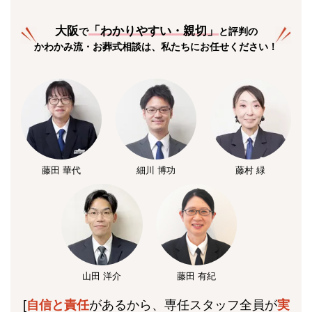
大阪
「
わかりやすい・親切
」
で
と評判の
かわかみ流・お葬式相談は、私たちにお任せください！
藤田 華代
細川 博功
藤村 緑
山田 洋介
藤田 有紀
[
自信と責任
があるから、専任スタッフ全員が
実