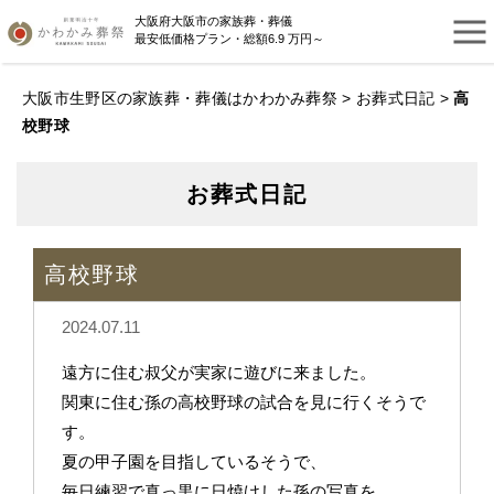
大阪府大阪市の家族葬・葬儀
最安低価格プラン・総額6.9 万円～
大阪市生野区の家族葬・葬儀はかわかみ葬祭
>
お葬式日記
>
高
校野球
お葬式日記
高校野球
2024.07.11
遠方に住む叔父が実家に遊びに来ました。
関東に住む孫の高校野球の試合を見に行くそうで
す。
夏の甲子園を目指しているそうで、
毎日練習で真っ黒に日焼けした孫の写真を