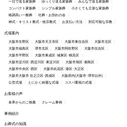
一日で送る家族葬
ゆっくり送る家族葬
みんなで送る家族葬
コンパクト家族葬
シンプル家族葬
小さくても立派な家族葬
格調高い一般葬
社葬・お別れの会
神式・キリスト教式・他宗教式
お支払い方法
対応可能な宗教
式場案内
大阪市生野区
大阪市天王寺区
大阪市東住吉区
大阪市北区
大阪市福島区
堺市北区
大阪市阿倍野区
大阪市住吉区
大阪市平野区
大阪市東成区･城東区･鶴見区
大阪市淀川区･西淀川区･東淀川区
大阪市旭区･都島区
大阪市中央区･西区
大阪市此花区･港区･大正区
大阪市大阪市 住之江区･西成区
大阪府内(大阪市･堺市以外)
公営式場
とにかく綺麗な式場
コスパ重視の式場
お客様の声
各界からのご推薦
クレーム事例
事例紹介
お葬式の知識