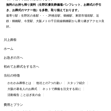
無料のお持ち帰り資料（生野区優良葬儀場パンフレット、お葬式の手引
き、お葬式のマナー他）を多数、取り揃えております。
最寄り駅：生野区の各駅・・・JR桃谷駅、鶴橋駅、東部市場前駅、近
鉄・鶴橋駅、今里駅、大阪メトロ千日前線鶴橋駅から乗り継ぎアクセス良
好。
川上葬祭
ホーム
お急ぎの方へ
初めてお葬式をする方へ
当社の特徴
かわかみ葬祭とは
他社との7つの違い
スタッフ紹介
大阪の著名人のお葬式
ネットで葬儀を注文する前に
活動報告 ことほぎ友の会
費用とプラン