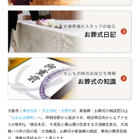
大阪市｜
東住吉区
・
天王寺区
・
生野区
の、家族葬・お葬式の相談窓口は
「
かわかみ葬祭
」へ。JR桃谷駅から徒歩５分。桃谷商店街からもアクセ
スが便利な「桃谷本店」 今里筋と勝山通の交差する大池橋交差点、大池
橋バス停の目の前「大池橋店」お葬式や家族葬の相談、事前の費用見積
り、準備や手続きのこと承ります。