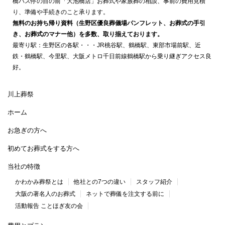
橋バス停の目の前「大池橋店」お葬式や家族葬の相談、事前の費用見積
り、準備や手続きのこと承ります。
無料のお持ち帰り資料（生野区優良葬儀場パンフレット、お葬式の手引
き、お葬式のマナー他）を多数、取り揃えております。
最寄り駅：生野区の各駅・・・JR桃谷駅、鶴橋駅、東部市場前駅、近
鉄・鶴橋駅、今里駅、大阪メトロ千日前線鶴橋駅から乗り継ぎアクセス良
好。
川上葬祭
ホーム
お急ぎの方へ
初めてお葬式をする方へ
当社の特徴
かわかみ葬祭とは
他社との7つの違い
スタッフ紹介
大阪の著名人のお葬式
ネットで葬儀を注文する前に
活動報告 ことほぎ友の会