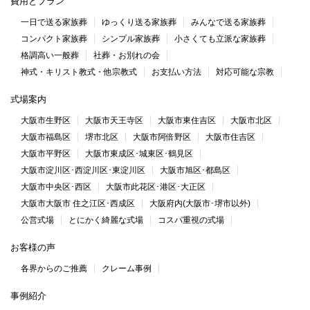
費用とプラン
一日で送る家族葬
ゆっくり送る家族葬
みんなで送る家族葬
コンパクト家族葬
シンプル家族葬
小さくても立派な家族葬
格調高い一般葬
社葬・お別れの会
神式・キリスト教式・他宗教式
お支払い方法
対応可能な宗教
式場案内
大阪市生野区
大阪市天王寺区
大阪市東住吉区
大阪市北区
大阪市福島区
堺市北区
大阪市阿倍野区
大阪市住吉区
大阪市平野区
大阪市東成区･城東区･鶴見区
大阪市淀川区･西淀川区･東淀川区
大阪市旭区･都島区
大阪市中央区･西区
大阪市此花区･港区･大正区
大阪市大阪市 住之江区･西成区
大阪府内(大阪市･堺市以外)
公営式場
とにかく綺麗な式場
コスパ重視の式場
お客様の声
各界からのご推薦
クレーム事例
事例紹介