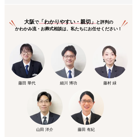
大阪
「
わかりやすい・親切
」
で
と評判の
かわかみ流・お葬式相談は、私たちにお任せください！
藤田 華代
細川 博功
藤村 緑
山田 洋介
藤田 有紀