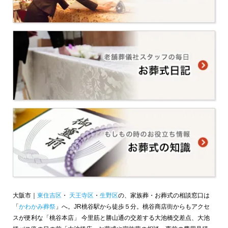
大阪市｜
東住吉区
・
天王寺区
・
生野区
の、家族葬・お葬式の相談窓口は
「
かわかみ葬祭
」へ。JR桃谷駅から徒歩５分。桃谷商店街からもアクセ
スが便利な「桃谷本店」 今里筋と勝山通の交差する大池橋交差点、大池