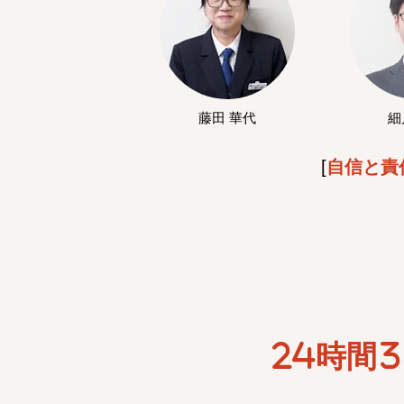
藤田 華代
細
[
自信と責
24時間3