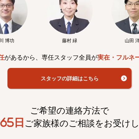
川 博功
藤村 緑
山田 
任
があるから、専任スタッフ全員が
実在・フルネ
スタッフの詳細はこちら
ご希望の連絡方法で
65日
ご家族様のご相談を
お受け