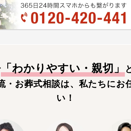
「
わかりやすい・親切
」
で
流・お葬式相談は、私たちにお
い！