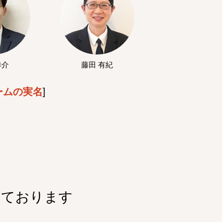
洋介
藤田 有紀
ームの実名
]
しております