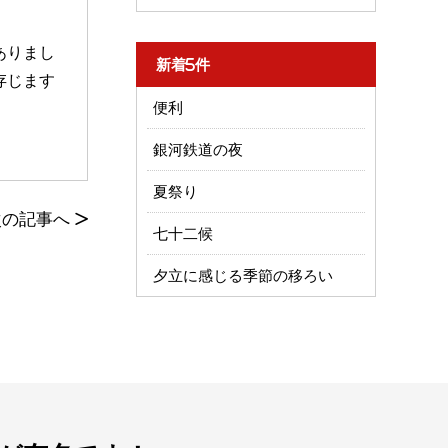
ありまし
新着5件
存じます
便利
銀河鉄道の夜
夏祭り
次の記事へ
>
七十二候
夕立に感じる季節の移ろい