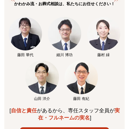
かわかみ流・お葬式相談は、私たちにお任せください！
藤田 華代
細川 博功
藤村 緑
山田 洋介
藤田 有紀
[
自信と責任
があるから、専任スタッフ全員が
実
在・フルネームの実名
]