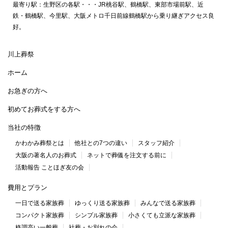
最寄り駅：生野区の各駅・・・JR桃谷駅、鶴橋駅、東部市場前駅、近
鉄・鶴橋駅、今里駅、大阪メトロ千日前線鶴橋駅から乗り継ぎアクセス良
好。
川上葬祭
ホーム
お急ぎの方へ
初めてお葬式をする方へ
当社の特徴
かわかみ葬祭とは
他社との7つの違い
スタッフ紹介
大阪の著名人のお葬式
ネットで葬儀を注文する前に
活動報告 ことほぎ友の会
費用とプラン
一日で送る家族葬
ゆっくり送る家族葬
みんなで送る家族葬
コンパクト家族葬
シンプル家族葬
小さくても立派な家族葬
格調高い一般葬
社葬・お別れの会