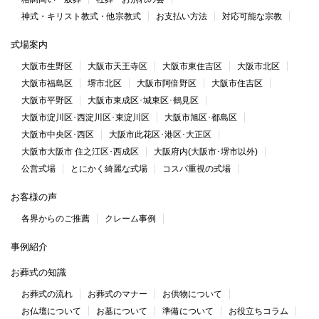
神式・キリスト教式・他宗教式
お支払い方法
対応可能な宗教
式場案内
大阪市生野区
大阪市天王寺区
大阪市東住吉区
大阪市北区
大阪市福島区
堺市北区
大阪市阿倍野区
大阪市住吉区
大阪市平野区
大阪市東成区･城東区･鶴見区
大阪市淀川区･西淀川区･東淀川区
大阪市旭区･都島区
大阪市中央区･西区
大阪市此花区･港区･大正区
大阪市大阪市 住之江区･西成区
大阪府内(大阪市･堺市以外)
公営式場
とにかく綺麗な式場
コスパ重視の式場
お客様の声
各界からのご推薦
クレーム事例
事例紹介
お葬式の知識
お葬式の流れ
お葬式のマナー
お供物について
お仏壇について
お墓について
準備について
お役立ちコラム