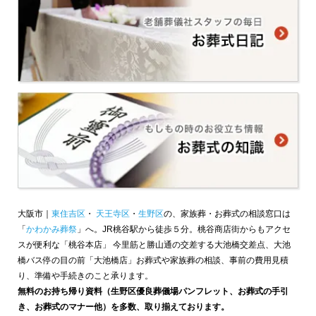
大阪市｜
東住吉区
・
天王寺区
・
生野区
の、家族葬・お葬式の相談窓口は
「
かわかみ葬祭
」へ。JR桃谷駅から徒歩５分。桃谷商店街からもアクセ
スが便利な「桃谷本店」 今里筋と勝山通の交差する大池橋交差点、大池
橋バス停の目の前「大池橋店」お葬式や家族葬の相談、事前の費用見積
り、準備や手続きのこと承ります。
無料のお持ち帰り資料（生野区優良葬儀場パンフレット、お葬式の手引
き、お葬式のマナー他）を多数、取り揃えております。