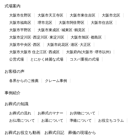
式場案内
大阪市生野区
大阪市天王寺区
大阪市東住吉区
大阪市北区
大阪市福島区
堺市北区
大阪市阿倍野区
大阪市住吉区
大阪市平野区
大阪市東成区･城東区･鶴見区
大阪市淀川区･西淀川区･東淀川区
大阪市旭区･都島区
大阪市中央区･西区
大阪市此花区･港区･大正区
大阪市大阪市 住之江区･西成区
大阪府内(大阪市･堺市以外)
公営式場
とにかく綺麗な式場
コスパ重視の式場
お客様の声
各界からのご推薦
クレーム事例
事例紹介
お葬式の知識
お葬式の流れ
お葬式のマナー
お供物について
お仏壇について
お墓について
準備について
お役立ちコラム
お葬式お役立ち動画
お葬式日記
葬儀の現場から