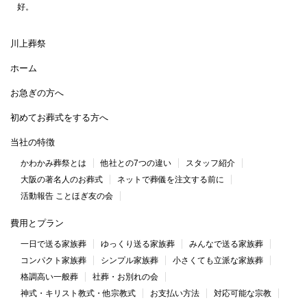
好。
川上葬祭
ホーム
お急ぎの方へ
初めてお葬式をする方へ
当社の特徴
かわかみ葬祭とは
他社との7つの違い
スタッフ紹介
大阪の著名人のお葬式
ネットで葬儀を注文する前に
活動報告 ことほぎ友の会
費用とプラン
一日で送る家族葬
ゆっくり送る家族葬
みんなで送る家族葬
コンパクト家族葬
シンプル家族葬
小さくても立派な家族葬
格調高い一般葬
社葬・お別れの会
神式・キリスト教式・他宗教式
お支払い方法
対応可能な宗教