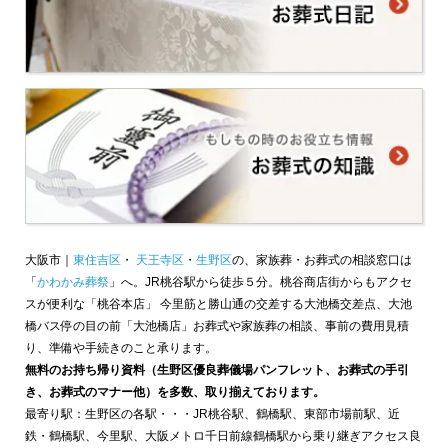
大阪市｜
東住吉区
・
天王寺区
・
生野区
の、家族葬・お葬式の相談窓口は
「
かわかみ葬祭
」へ。JR桃谷駅から徒歩５分。桃谷商店街からもアクセ
スが便利な「桃谷本店」 今里筋と勝山通の交差する大池橋交差点、大池
橋バス停の目の前「大池橋店」お葬式や家族葬の相談、事前の費用見積
り、準備や手続きのこと承ります。
無料のお持ち帰り資料（生野区優良葬儀場パンフレット、お葬式の手引
き、お葬式のマナー他）を多数、取り揃えております。
最寄り駅：生野区の各駅・・・JR桃谷駅、鶴橋駅、東部市場前駅、近
鉄・鶴橋駅、今里駅、大阪メトロ千日前線鶴橋駅から乗り継ぎアクセス良