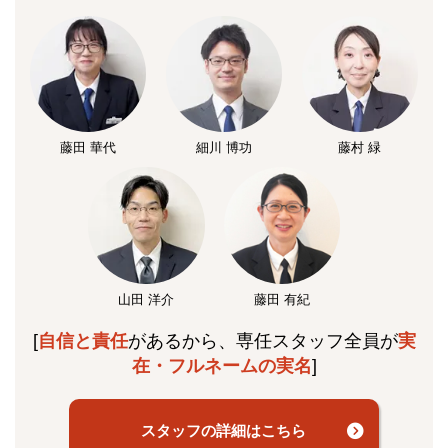
藤田 華代
細川 博功
藤村 緑
山田 洋介
藤田 有紀
[
自信と責任
があるから、専任スタッフ全員が
実
在・フルネームの実名
]
スタッフの詳細はこちら