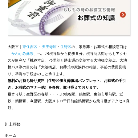
大阪市｜
東住吉区
・
天王寺区
・
生野区
の、家族葬・お葬式の相談窓口は
「
かわかみ葬祭
」へ。JR桃谷駅から徒歩５分。桃谷商店街からもアクセ
スが便利な「桃谷本店」 今里筋と勝山通の交差する大池橋交差点、大池
橋バス停の目の前「大池橋店」お葬式や家族葬の相談、事前の費用見積
り、準備や手続きのこと承ります。
無料のお持ち帰り資料（生野区優良葬儀場パンフレット、お葬式の手引
き、お葬式のマナー他）を多数、取り揃えております。
最寄り駅：生野区の各駅・・・JR桃谷駅、鶴橋駅、東部市場前駅、近
鉄・鶴橋駅、今里駅、大阪メトロ千日前線鶴橋駅から乗り継ぎアクセス良
好。
川上葬祭
ホーム