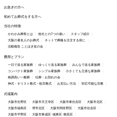
お急ぎの方へ
初めてお葬式をする方へ
当社の特徴
かわかみ葬祭とは
他社との7つの違い
スタッフ紹介
大阪の著名人のお葬式
ネットで葬儀を注文する前に
活動報告 ことほぎ友の会
費用とプラン
一日で送る家族葬
ゆっくり送る家族葬
みんなで送る家族葬
コンパクト家族葬
シンプル家族葬
小さくても立派な家族葬
格調高い一般葬
社葬・お別れの会
神式・キリスト教式・他宗教式
お支払い方法
対応可能な宗教
式場案内
大阪市生野区
大阪市天王寺区
大阪市東住吉区
大阪市北区
大阪市福島区
堺市北区
大阪市阿倍野区
大阪市住吉区
大阪市平野区
大阪市東成区･城東区･鶴見区