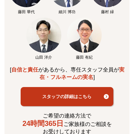
藤田 華代
細川 博功
藤村 緑
山田 洋介
藤田 有紀
[
自信と責任
があるから、専任スタッフ全員が
実
在・フルネームの実名
]
スタッフの詳細はこちら
ご希望の連絡方法で
24時間365日
ご家族様のご相談を
お受けしております