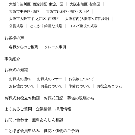
大阪市淀川区･西淀川区･東淀川区
大阪市旭区･都島区
大阪市中央区･西区
大阪市此花区･港区･大正区
大阪市大阪市 住之江区･西成区
大阪府内(大阪市･堺市以外)
公営式場
とにかく綺麗な式場
コスパ重視の式場
お客様の声
各界からのご推薦
クレーム事例
事例紹介
お葬式の知識
お葬式の流れ
お葬式のマナー
お供物について
お仏壇について
お墓について
準備について
お役立ちコラム
お葬式お役立ち動画
お葬式日記
葬儀の現場から
よくあるご質問
企業情報
採用情報
お問い合わせ
無料あんしん相談
ことほぎ会員申込み
供花・供物のご予約