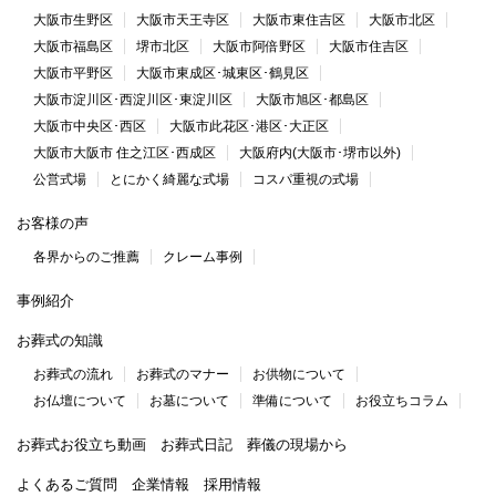
大阪市生野区
大阪市天王寺区
大阪市東住吉区
大阪市北区
大阪市福島区
堺市北区
大阪市阿倍野区
大阪市住吉区
大阪市平野区
大阪市東成区･城東区･鶴見区
大阪市淀川区･西淀川区･東淀川区
大阪市旭区･都島区
大阪市中央区･西区
大阪市此花区･港区･大正区
大阪市大阪市 住之江区･西成区
大阪府内(大阪市･堺市以外)
公営式場
とにかく綺麗な式場
コスパ重視の式場
お客様の声
各界からのご推薦
クレーム事例
事例紹介
お葬式の知識
お葬式の流れ
お葬式のマナー
お供物について
お仏壇について
お墓について
準備について
お役立ちコラム
お葬式お役立ち動画
お葬式日記
葬儀の現場から
よくあるご質問
企業情報
採用情報