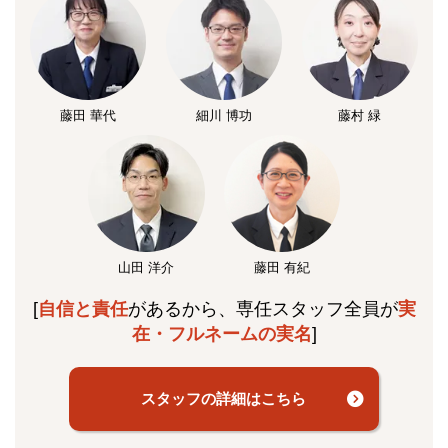
藤田 華代
細川 博功
藤村 緑
山田 洋介
藤田 有紀
[
自信と責任
があるから、専任スタッフ全員が
実
在・フルネームの実名
]
スタッフの詳細はこちら