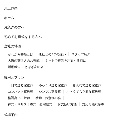
川上葬祭
ホーム
お急ぎの方へ
初めてお葬式をする方へ
当社の特徴
かわかみ葬祭とは
他社との7つの違い
スタッフ紹介
大阪の著名人のお葬式
ネットで葬儀を注文する前に
活動報告 ことほぎ友の会
費用とプラン
一日で送る家族葬
ゆっくり送る家族葬
みんなで送る家族葬
コンパクト家族葬
シンプル家族葬
小さくても立派な家族葬
格調高い一般葬
社葬・お別れの会
神式・キリスト教式・他宗教式
お支払い方法
対応可能な宗教
式場案内