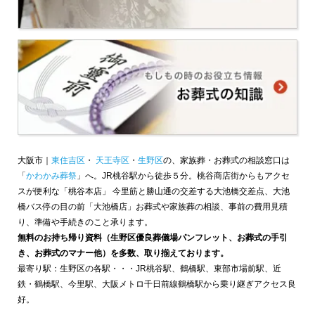
大阪市｜
東住吉区
・
天王寺区
・
生野区
の、家族葬・お葬式の相談窓口は
「
かわかみ葬祭
」へ。JR桃谷駅から徒歩５分。桃谷商店街からもアクセ
スが便利な「桃谷本店」 今里筋と勝山通の交差する大池橋交差点、大池
橋バス停の目の前「大池橋店」お葬式や家族葬の相談、事前の費用見積
り、準備や手続きのこと承ります。
無料のお持ち帰り資料（生野区優良葬儀場パンフレット、お葬式の手引
き、お葬式のマナー他）を多数、取り揃えております。
最寄り駅：生野区の各駅・・・JR桃谷駅、鶴橋駅、東部市場前駅、近
鉄・鶴橋駅、今里駅、大阪メトロ千日前線鶴橋駅から乗り継ぎアクセス良
好。