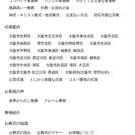
コンパクト家族葬
シンプル家族葬
小さくても立派な家族葬
格調高い一般葬
社葬・お別れの会
神式・キリスト教式・他宗教式
お支払い方法
対応可能な宗教
式場案内
大阪市生野区
大阪市天王寺区
大阪市東住吉区
大阪市北区
大阪市福島区
堺市北区
大阪市阿倍野区
大阪市住吉区
大阪市平野区
大阪市東成区･城東区･鶴見区
大阪市淀川区･西淀川区･東淀川区
大阪市旭区･都島区
大阪市中央区･西区
大阪市此花区･港区･大正区
大阪市大阪市 住之江区･西成区
大阪府内(大阪市･堺市以外)
公営式場
とにかく綺麗な式場
コスパ重視の式場
お客様の声
各界からのご推薦
クレーム事例
事例紹介
お葬式の知識
お葬式の流れ
お葬式のマナー
お供物について