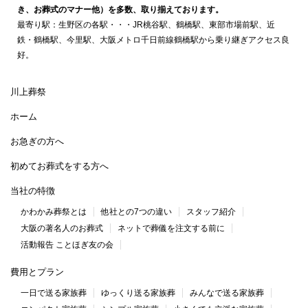
き、お葬式のマナー他）を多数、取り揃えております。
最寄り駅：生野区の各駅・・・JR桃谷駅、鶴橋駅、東部市場前駅、近
鉄・鶴橋駅、今里駅、大阪メトロ千日前線鶴橋駅から乗り継ぎアクセス良
好。
川上葬祭
ホーム
お急ぎの方へ
初めてお葬式をする方へ
当社の特徴
かわかみ葬祭とは
他社との7つの違い
スタッフ紹介
大阪の著名人のお葬式
ネットで葬儀を注文する前に
活動報告 ことほぎ友の会
費用とプラン
一日で送る家族葬
ゆっくり送る家族葬
みんなで送る家族葬