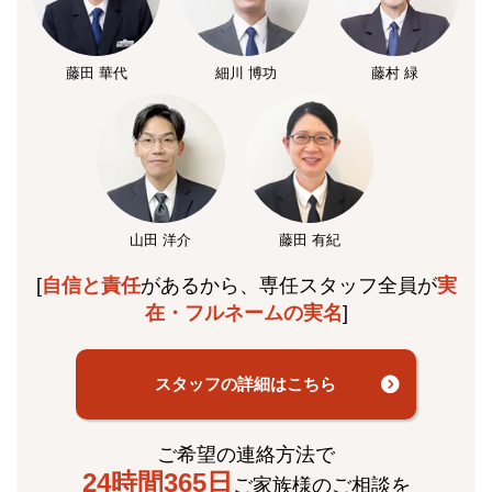
藤田 華代
細川 博功
藤村 緑
山田 洋介
藤田 有紀
[
自信と責任
があるから、専任スタッフ全員が
実
在・フルネームの実名
]
スタッフの詳細はこちら
ご希望の連絡方法で
24時間365日
ご家族様のご相談を