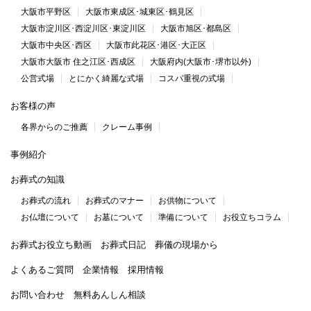
大阪市平野区
大阪市東成区･城東区･鶴見区
大阪市淀川区･西淀川区･東淀川区
大阪市旭区･都島区
大阪市中央区･西区
大阪市此花区･港区･大正区
大阪市大阪市 住之江区･西成区
大阪府内(大阪市･堺市以外)
公営式場
とにかく綺麗な式場
コスパ重視の式場
お客様の声
各界からのご推薦
クレーム事例
事例紹介
お葬式の知識
お葬式の流れ
お葬式のマナー
お供物について
お仏壇について
お墓について
準備について
お役立ちコラム
お葬式お役立ち動画
お葬式日記
葬儀の現場から
よくあるご質問
企業情報
採用情報
お問い合わせ
無料あんしん相談