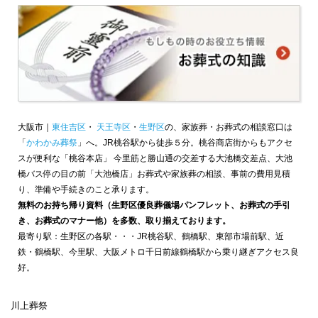
大阪市｜
東住吉区
・
天王寺区
・
生野区
の、家族葬・お葬式の相談窓口は
「
かわかみ葬祭
」へ。JR桃谷駅から徒歩５分。桃谷商店街からもアクセ
スが便利な「桃谷本店」 今里筋と勝山通の交差する大池橋交差点、大池
橋バス停の目の前「大池橋店」お葬式や家族葬の相談、事前の費用見積
り、準備や手続きのこと承ります。
無料のお持ち帰り資料（生野区優良葬儀場パンフレット、お葬式の手引
き、お葬式のマナー他）を多数、取り揃えております。
最寄り駅：生野区の各駅・・・JR桃谷駅、鶴橋駅、東部市場前駅、近
鉄・鶴橋駅、今里駅、大阪メトロ千日前線鶴橋駅から乗り継ぎアクセス良
好。
川上葬祭