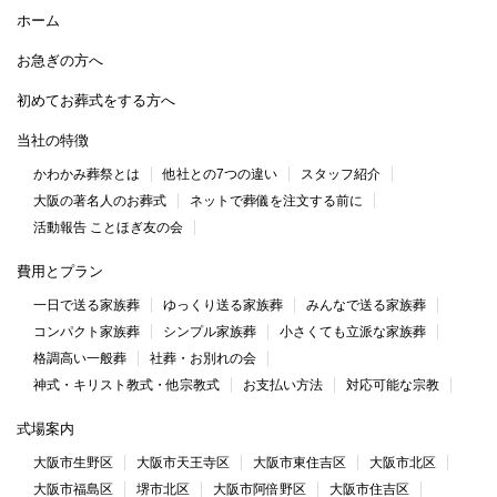
ホーム
お急ぎの方へ
初めてお葬式をする方へ
当社の特徴
かわかみ葬祭とは
他社との7つの違い
スタッフ紹介
大阪の著名人のお葬式
ネットで葬儀を注文する前に
活動報告 ことほぎ友の会
費用とプラン
一日で送る家族葬
ゆっくり送る家族葬
みんなで送る家族葬
コンパクト家族葬
シンプル家族葬
小さくても立派な家族葬
格調高い一般葬
社葬・お別れの会
神式・キリスト教式・他宗教式
お支払い方法
対応可能な宗教
式場案内
大阪市生野区
大阪市天王寺区
大阪市東住吉区
大阪市北区
大阪市福島区
堺市北区
大阪市阿倍野区
大阪市住吉区