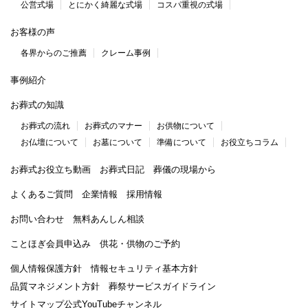
公営式場
とにかく綺麗な式場
コスパ重視の式場
お客様の声
各界からのご推薦
クレーム事例
事例紹介
お葬式の知識
お葬式の流れ
お葬式のマナー
お供物について
お仏壇について
お墓について
準備について
お役立ちコラム
お葬式お役立ち動画
お葬式日記
葬儀の現場から
よくあるご質問
企業情報
採用情報
お問い合わせ
無料あんしん相談
ことほぎ会員申込み
供花・供物のご予約
個人情報保護方針
情報セキュリティ基本方針
品質マネジメント方針
葬祭サービスガイドライン
サイトマップ
公式YouTubeチャンネル