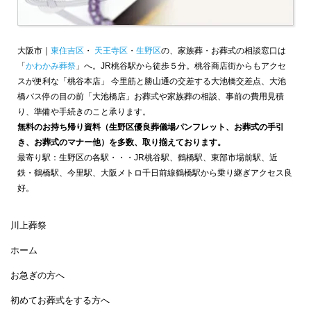
大阪市｜
東住吉区
・
天王寺区
・
生野区
の、家族葬・お葬式の相談窓口は
「
かわかみ葬祭
」へ。JR桃谷駅から徒歩５分。桃谷商店街からもアクセ
スが便利な「桃谷本店」 今里筋と勝山通の交差する大池橋交差点、大池
橋バス停の目の前「大池橋店」お葬式や家族葬の相談、事前の費用見積
り、準備や手続きのこと承ります。
無料のお持ち帰り資料（生野区優良葬儀場パンフレット、お葬式の手引
き、お葬式のマナー他）を多数、取り揃えております。
最寄り駅：生野区の各駅・・・JR桃谷駅、鶴橋駅、東部市場前駅、近
鉄・鶴橋駅、今里駅、大阪メトロ千日前線鶴橋駅から乗り継ぎアクセス良
好。
川上葬祭
ホーム
お急ぎの方へ
初めてお葬式をする方へ