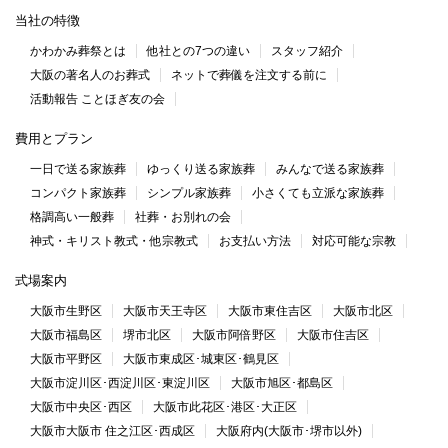
当社の特徴
かわかみ葬祭とは
他社との7つの違い
スタッフ紹介
大阪の著名人のお葬式
ネットで葬儀を注文する前に
活動報告 ことほぎ友の会
費用とプラン
一日で送る家族葬
ゆっくり送る家族葬
みんなで送る家族葬
コンパクト家族葬
シンプル家族葬
小さくても立派な家族葬
格調高い一般葬
社葬・お別れの会
神式・キリスト教式・他宗教式
お支払い方法
対応可能な宗教
式場案内
大阪市生野区
大阪市天王寺区
大阪市東住吉区
大阪市北区
大阪市福島区
堺市北区
大阪市阿倍野区
大阪市住吉区
大阪市平野区
大阪市東成区･城東区･鶴見区
大阪市淀川区･西淀川区･東淀川区
大阪市旭区･都島区
大阪市中央区･西区
大阪市此花区･港区･大正区
大阪市大阪市 住之江区･西成区
大阪府内(大阪市･堺市以外)