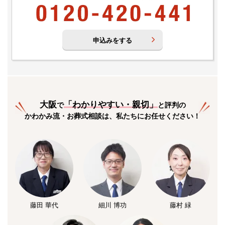
申込みをする
大阪
「
わかりやすい・親切
」
で
と評判の
かわかみ流・お葬式相談は、私たちにお任せください！
藤田 華代
細川 博功
藤村 緑