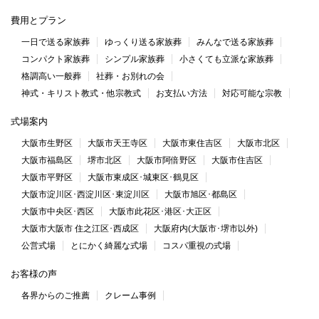
費用とプラン
一日で送る家族葬
ゆっくり送る家族葬
みんなで送る家族葬
コンパクト家族葬
シンプル家族葬
小さくても立派な家族葬
格調高い一般葬
社葬・お別れの会
神式・キリスト教式・他宗教式
お支払い方法
対応可能な宗教
式場案内
大阪市生野区
大阪市天王寺区
大阪市東住吉区
大阪市北区
大阪市福島区
堺市北区
大阪市阿倍野区
大阪市住吉区
大阪市平野区
大阪市東成区･城東区･鶴見区
大阪市淀川区･西淀川区･東淀川区
大阪市旭区･都島区
大阪市中央区･西区
大阪市此花区･港区･大正区
大阪市大阪市 住之江区･西成区
大阪府内(大阪市･堺市以外)
公営式場
とにかく綺麗な式場
コスパ重視の式場
お客様の声
各界からのご推薦
クレーム事例