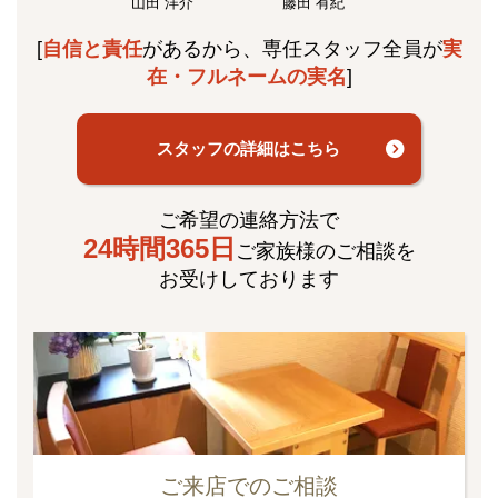
山田 洋介
藤田 有紀
[
自信と責任
があるから、専任スタッフ全員が
実
在・フルネームの実名
]
スタッフの詳細はこちら
ご希望の連絡方法で
24時間365日
ご家族様のご相談を
お受けしております
ご来店でのご相談