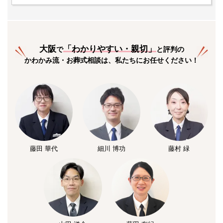
大阪
「
わかりやすい・親切
」
で
と評判の
かわかみ流・お葬式相談は、私たちにお任せください！
藤田 華代
細川 博功
藤村 緑