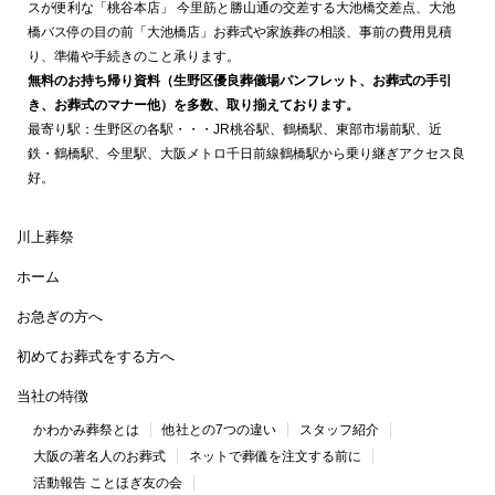
スが便利な「桃谷本店」 今里筋と勝山通の交差する大池橋交差点、大池
橋バス停の目の前「大池橋店」お葬式や家族葬の相談、事前の費用見積
り、準備や手続きのこと承ります。
無料のお持ち帰り資料（生野区優良葬儀場パンフレット、お葬式の手引
き、お葬式のマナー他）を多数、取り揃えております。
最寄り駅：生野区の各駅・・・JR桃谷駅、鶴橋駅、東部市場前駅、近
鉄・鶴橋駅、今里駅、大阪メトロ千日前線鶴橋駅から乗り継ぎアクセス良
好。
川上葬祭
ホーム
お急ぎの方へ
初めてお葬式をする方へ
当社の特徴
かわかみ葬祭とは
他社との7つの違い
スタッフ紹介
大阪の著名人のお葬式
ネットで葬儀を注文する前に
活動報告 ことほぎ友の会