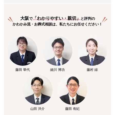
大阪
「
わかりやすい・親切
」
で
と評判の
かわかみ流・お葬式相談は、私たちにお任せください！
藤田 華代
細川 博功
藤村 緑
山田 洋介
藤田 有紀