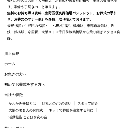
橋バス停の目の前「大池橋店」お葬式や家族葬の相談、事前の費用見積
り、準備や手続きのこと承ります。
無料のお持ち帰り資料（生野区優良葬儀場パンフレット、お葬式の手引
き、お葬式のマナー他）を多数、取り揃えております。
最寄り駅：生野区の各駅・・・JR桃谷駅、鶴橋駅、東部市場前駅、近
鉄・鶴橋駅、今里駅、大阪メトロ千日前線鶴橋駅から乗り継ぎアクセス良
好。
川上葬祭
ホーム
お急ぎの方へ
初めてお葬式をする方へ
当社の特徴
かわかみ葬祭とは
他社との7つの違い
スタッフ紹介
大阪の著名人のお葬式
ネットで葬儀を注文する前に
活動報告 ことほぎ友の会