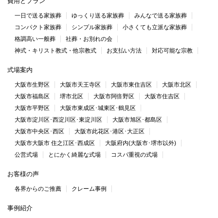
費用とプラン
一日で送る家族葬
ゆっくり送る家族葬
みんなで送る家族葬
コンパクト家族葬
シンプル家族葬
小さくても立派な家族葬
格調高い一般葬
社葬・お別れの会
神式・キリスト教式・他宗教式
お支払い方法
対応可能な宗教
式場案内
大阪市生野区
大阪市天王寺区
大阪市東住吉区
大阪市北区
大阪市福島区
堺市北区
大阪市阿倍野区
大阪市住吉区
大阪市平野区
大阪市東成区･城東区･鶴見区
大阪市淀川区･西淀川区･東淀川区
大阪市旭区･都島区
大阪市中央区･西区
大阪市此花区･港区･大正区
大阪市大阪市 住之江区･西成区
大阪府内(大阪市･堺市以外)
公営式場
とにかく綺麗な式場
コスパ重視の式場
お客様の声
各界からのご推薦
クレーム事例
事例紹介