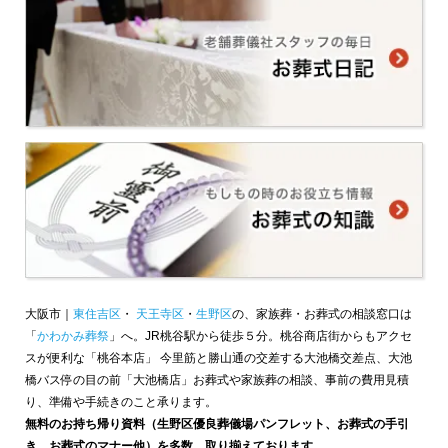
大阪市｜
東住吉区
・
天王寺区
・
生野区
の、家族葬・お葬式の相談窓口は
「
かわかみ葬祭
」へ。JR桃谷駅から徒歩５分。桃谷商店街からもアクセ
スが便利な「桃谷本店」 今里筋と勝山通の交差する大池橋交差点、大池
橋バス停の目の前「大池橋店」お葬式や家族葬の相談、事前の費用見積
り、準備や手続きのこと承ります。
無料のお持ち帰り資料（生野区優良葬儀場パンフレット、お葬式の手引
き、お葬式のマナー他）を多数、取り揃えております。