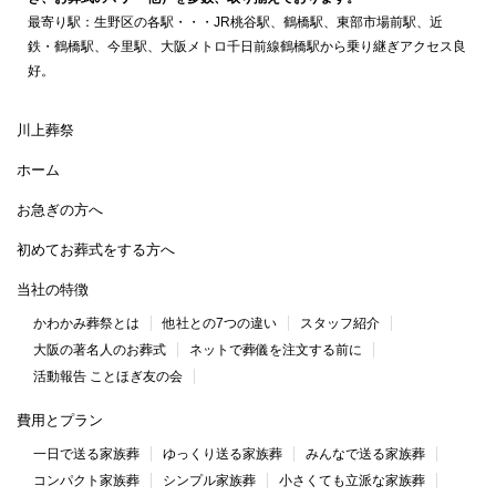
最寄り駅：生野区の各駅・・・JR桃谷駅、鶴橋駅、東部市場前駅、近
鉄・鶴橋駅、今里駅、大阪メトロ千日前線鶴橋駅から乗り継ぎアクセス良
好。
川上葬祭
ホーム
お急ぎの方へ
初めてお葬式をする方へ
当社の特徴
かわかみ葬祭とは
他社との7つの違い
スタッフ紹介
大阪の著名人のお葬式
ネットで葬儀を注文する前に
活動報告 ことほぎ友の会
費用とプラン
一日で送る家族葬
ゆっくり送る家族葬
みんなで送る家族葬
コンパクト家族葬
シンプル家族葬
小さくても立派な家族葬