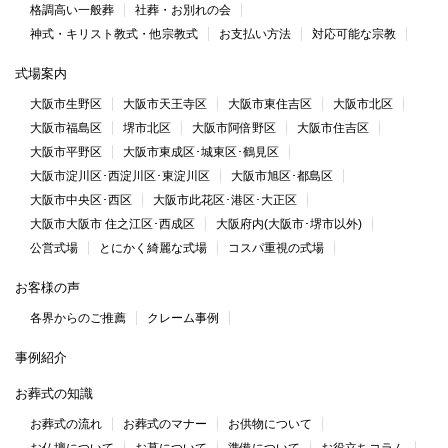
格調高い一般葬
社葬・お別れの会
神式・キリスト教式・他宗教式
お支払い方法
対応可能な宗教
式場案内
大阪市生野区
大阪市天王寺区
大阪市東住吉区
大阪市北区
大阪市福島区
堺市北区
大阪市阿倍野区
大阪市住吉区
大阪市平野区
大阪市東成区･城東区･鶴見区
大阪市淀川区･西淀川区･東淀川区
大阪市旭区･都島区
大阪市中央区･西区
大阪市此花区･港区･大正区
大阪市大阪市 住之江区･西成区
大阪府内(大阪市･堺市以外)
公営式場
とにかく綺麗な式場
コスパ重視の式場
お客様の声
各界からのご推薦
クレーム事例
事例紹介
お葬式の知識
お葬式の流れ
お葬式のマナー
お供物について
お仏壇について
お墓について
準備について
お役立ちコラム