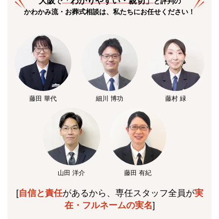
大阪
「
わかりやすい・親切
」
で
と評判の
かわかみ流・お葬式相談は、私たちにお任せください！
藤田 華代
細川 博功
藤村 緑
山田 洋介
藤田 有紀
[
自信と責任
があるから、専任スタッフ全員が
実
在・フルネームの実名
]