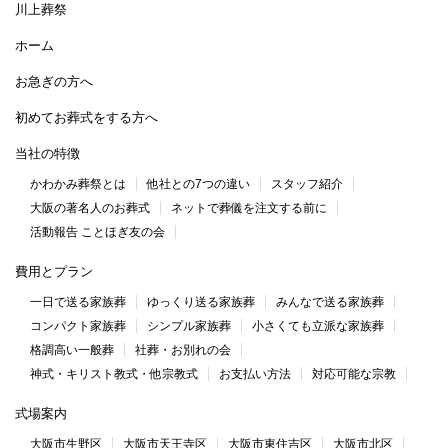
川上葬祭
ホーム
お急ぎの方へ
初めてお葬式をする方へ
当社の特徴
かわかみ葬祭とは
他社との7つの違い
スタッフ紹介
大阪の著名人のお葬式
ネットで葬儀を注文する前に
活動報告 ことほぎ友の会
費用とプラン
一日で送る家族葬
ゆっくり送る家族葬
みんなで送る家族葬
コンパクト家族葬
シンプル家族葬
小さくても立派な家族葬
格調高い一般葬
社葬・お別れの会
神式・キリスト教式・他宗教式
お支払い方法
対応可能な宗教
式場案内
大阪市生野区
大阪市天王寺区
大阪市東住吉区
大阪市北区