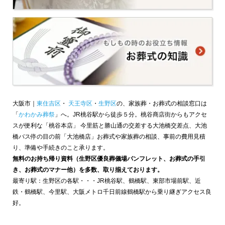
大阪市｜
東住吉区
・
天王寺区
・
生野区
の、家族葬・お葬式の相談窓口は
「
かわかみ葬祭
」へ。JR桃谷駅から徒歩５分。桃谷商店街からもアクセ
スが便利な「桃谷本店」 今里筋と勝山通の交差する大池橋交差点、大池
橋バス停の目の前「大池橋店」お葬式や家族葬の相談、事前の費用見積
り、準備や手続きのこと承ります。
無料のお持ち帰り資料（生野区優良葬儀場パンフレット、お葬式の手引
き、お葬式のマナー他）を多数、取り揃えております。
最寄り駅：生野区の各駅・・・JR桃谷駅、鶴橋駅、東部市場前駅、近
鉄・鶴橋駅、今里駅、大阪メトロ千日前線鶴橋駅から乗り継ぎアクセス良
好。