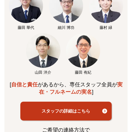
藤田 華代
細川 博功
藤村 緑
山田 洋介
藤田 有紀
[
自信と責任
があるから、専任スタッフ全員が
実
在・フルネームの実名
]
スタッフの詳細はこちら
ご希望の連絡方法で