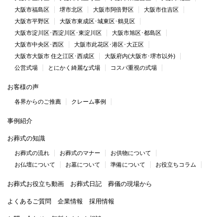
大阪市福島区
堺市北区
大阪市阿倍野区
大阪市住吉区
大阪市平野区
大阪市東成区･城東区･鶴見区
大阪市淀川区･西淀川区･東淀川区
大阪市旭区･都島区
大阪市中央区･西区
大阪市此花区･港区･大正区
大阪市大阪市 住之江区･西成区
大阪府内(大阪市･堺市以外)
公営式場
とにかく綺麗な式場
コスパ重視の式場
お客様の声
各界からのご推薦
クレーム事例
事例紹介
お葬式の知識
お葬式の流れ
お葬式のマナー
お供物について
お仏壇について
お墓について
準備について
お役立ちコラム
お葬式お役立ち動画
お葬式日記
葬儀の現場から
よくあるご質問
企業情報
採用情報