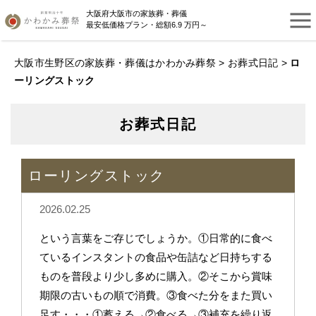
大阪府大阪市の家族葬・葬儀
最安低価格プラン・総額6.9 万円～
大阪市生野区の家族葬・葬儀はかわかみ葬祭
>
お葬式日記
>
ロ
ーリングストック
お葬式日記
ローリングストック
2026.02.25
という言葉をご存じでしょうか。①日常的に食べ
ているインスタントの食品や缶詰など日持ちする
ものを普段より少し多めに購入。②そこから賞味
期限の古いもの順で消費。③食べた分をまた買い
足す・・・①蓄える→②食べる→③補充を繰り返