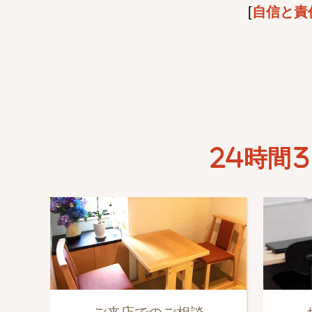
[
自信と責
24時間3