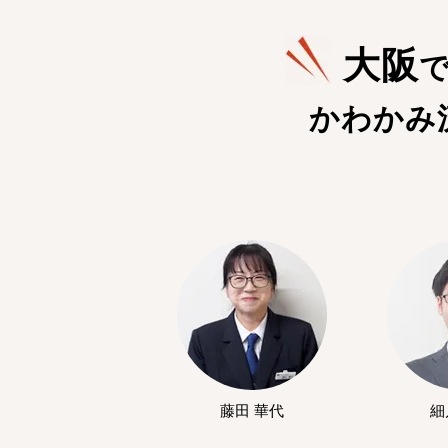
大阪
かわかみ
藤田 華代
細