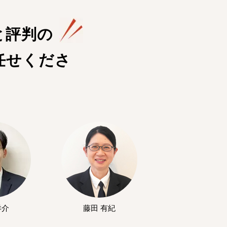
と評判の
任せくださ
洋介
藤田 有紀