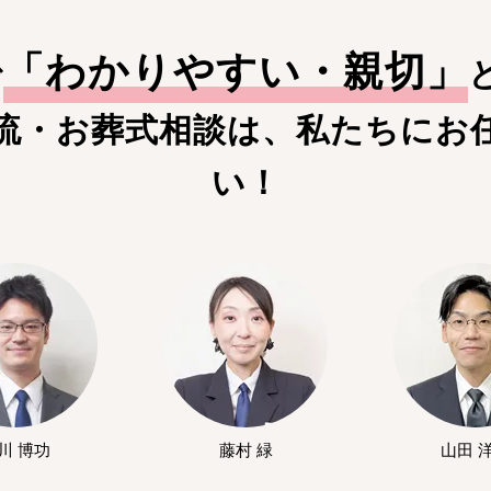
「
わかりやすい・親切
」
で
流・お葬式相談は、私たちにお
い！
川 博功
藤村 緑
山田 