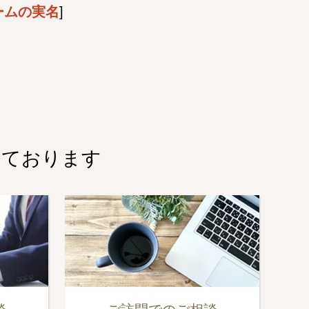
ームの実名
]
しております