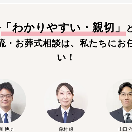
「
わかりやすい・親切
」
で
流・お葬式相談は、私たちにお
い！
川 博功
藤村 緑
山田 