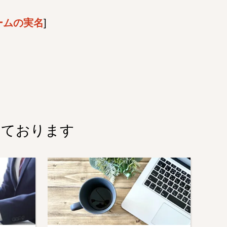
ームの実名
]
しております