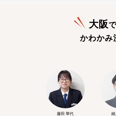
大阪
かわかみ
藤田 華代
細