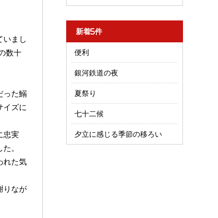
新着5件
ていまし
の数十
便利
銀河鉄道の夜
だった鰯
夏祭り
サイズに
七十二候
に忠実
夕立に感じる季節の移ろい
した。
われた気
謝りなが