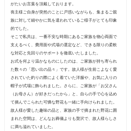
がたいお言葉を頂戴しております。
喪主様ご自身が突然のことに戸惑いながらも、集まるご親
族に対して細やかに気を遣われているご様子がとても印象
的でした。
そこで私共は、一番不安な時期にあるご家族を物心両面で
支えるべく、費用面や式場の選定など、できる限りの柔軟
な対応と先回りのサポートを徹底いたしました。
お式を何より温かなものにしたのは、ご家族が持ち寄られ
た数々の「思い出の品々」です。故人様が生前こよなく愛
されていた釣りの際によく着ていた洋服や、お気に入りの
帽子が式場に飾られました。さらに、ご家族が「お父さん
（お母さん）が好きだったから」と、自らの手で心を込め
て摘んでこられた可憐な野花も一緒に手向けられました。
故人様が愛した趣味の品と、家族の手で摘まれた野花に囲
まれた空間は、どんなお葬儀よりも贅沢で、故人様らしさ
に満ち溢れていました。