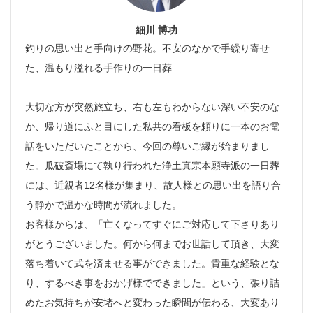
細川 博功
釣りの思い出と手向けの野花。不安のなかで手繰り寄せ
た、温もり溢れる手作りの一日葬
大切な方が突然旅立ち、右も左もわからない深い不安のな
か、帰り道にふと目にした私共の看板を頼りに一本のお電
話をいただいたことから、今回の尊いご縁が始まりまし
た。瓜破斎場にて執り行われた浄土真宗本願寺派の一日葬
には、近親者12名様が集まり、故人様との思い出を語り合
う静かで温かな時間が流れました。
お客様からは、「亡くなってすぐにご対応して下さりあり
がとうございました。何から何までお世話して頂き、大変
落ち着いて式を済ませる事ができました。貴重な経験とな
り、するべき事をおかげ様でできました」という、張り詰
めたお気持ちが安堵へと変わった瞬間が伝わる、大変あり