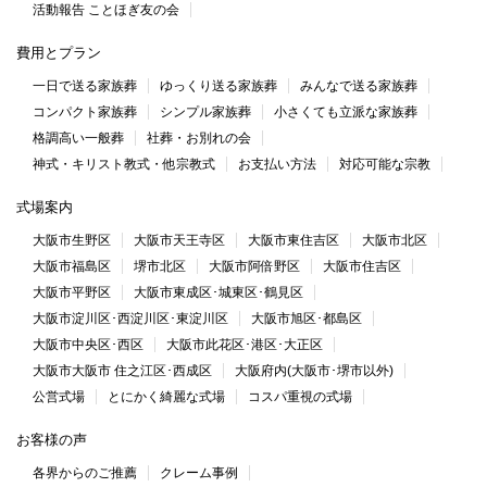
活動報告 ことほぎ友の会
費用とプラン
一日で送る家族葬
ゆっくり送る家族葬
みんなで送る家族葬
コンパクト家族葬
シンプル家族葬
小さくても立派な家族葬
格調高い一般葬
社葬・お別れの会
神式・キリスト教式・他宗教式
お支払い方法
対応可能な宗教
式場案内
大阪市生野区
大阪市天王寺区
大阪市東住吉区
大阪市北区
大阪市福島区
堺市北区
大阪市阿倍野区
大阪市住吉区
大阪市平野区
大阪市東成区･城東区･鶴見区
大阪市淀川区･西淀川区･東淀川区
大阪市旭区･都島区
大阪市中央区･西区
大阪市此花区･港区･大正区
大阪市大阪市 住之江区･西成区
大阪府内(大阪市･堺市以外)
公営式場
とにかく綺麗な式場
コスパ重視の式場
お客様の声
各界からのご推薦
クレーム事例