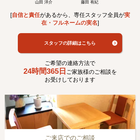
山田 洋介
藤田 有紀
[
自信と責任
があるから、専任スタッフ全員が
実
在・フルネームの実名
]
スタッフの詳細はこちら
ご希望の連絡方法で
24時間365日
ご家族様のご相談を
お受けしております
ご来店でのご相談