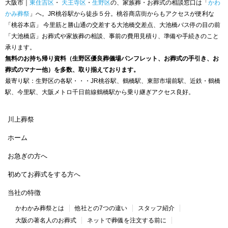
大阪市｜
東住吉区
・
天王寺区
・
生野区
の、家族葬・お葬式の相談窓口は「
かわ
かみ葬祭
」へ。JR桃谷駅から徒歩５分。桃谷商店街からもアクセスが便利な
「桃谷本店」 今里筋と勝山通の交差する大池橋交差点、大池橋バス停の目の前
「大池橋店」お葬式や家族葬の相談、事前の費用見積り、準備や手続きのこと
承ります。
無料のお持ち帰り資料（生野区優良葬儀場パンフレット、お葬式の手引き、お
葬式のマナー他）を多数、取り揃えております。
最寄り駅：生野区の各駅・・・JR桃谷駅、鶴橋駅、東部市場前駅、近鉄・鶴橋
駅、今里駅、大阪メトロ千日前線鶴橋駅から乗り継ぎアクセス良好。
川上葬祭
ホーム
お急ぎの方へ
初めてお葬式をする方へ
当社の特徴
かわかみ葬祭とは
他社との7つの違い
スタッフ紹介
大阪の著名人のお葬式
ネットで葬儀を注文する前に