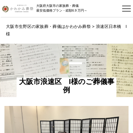
大阪府大阪市の家族葬・葬儀
最安低価格プラン・総額6.9 万円～
大阪市生野区の家族葬・葬儀はかわかみ葬祭
> 浪速区日本橋 I
様
大阪市浪速区 I様のご葬儀事
例