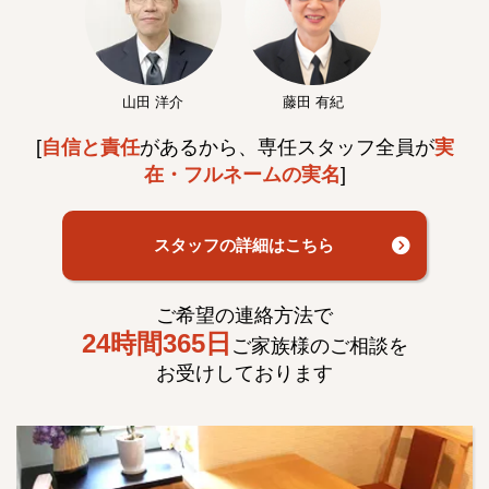
山田 洋介
藤田 有紀
[
自信と責任
があるから、専任スタッフ全員が
実
在・フルネームの実名
]
スタッフの詳細はこちら
ご希望の連絡方法で
24時間365日
ご家族様のご相談を
お受けしております