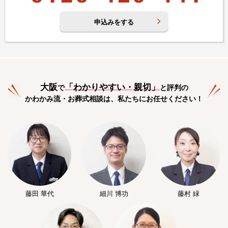
申込みをする
大阪
「
わかりやすい・親切
」
で
と評判の
かわかみ流・お葬式相談は、私たちにお任せください！
藤田 華代
細川 博功
藤村 緑