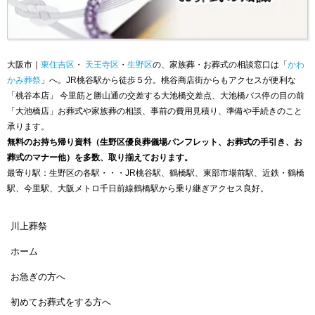
大阪市｜
東住吉区
・
天王寺区
・
生野区
の、家族葬・お葬式の相談窓口は「
かわ
かみ葬祭
」へ。JR桃谷駅から徒歩５分。桃谷商店街からもアクセスが便利な
「桃谷本店」 今里筋と勝山通の交差する大池橋交差点、大池橋バス停の目の前
「大池橋店」お葬式や家族葬の相談、事前の費用見積り、準備や手続きのこと
承ります。
無料のお持ち帰り資料（生野区優良葬儀場パンフレット、お葬式の手引き、お
葬式のマナー他）を多数、取り揃えております。
最寄り駅：生野区の各駅・・・JR桃谷駅、鶴橋駅、東部市場前駅、近鉄・鶴橋
駅、今里駅、大阪メトロ千日前線鶴橋駅から乗り継ぎアクセス良好。
川上葬祭
ホーム
お急ぎの方へ
初めてお葬式をする方へ