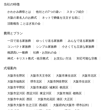
当社の特徴
かわかみ葬祭とは
他社との7つの違い
スタッフ紹介
大阪の著名人のお葬式
ネットで葬儀を注文する前に
活動報告 ことほぎ友の会
費用とプラン
一日で送る家族葬
ゆっくり送る家族葬
みんなで送る家族葬
コンパクト家族葬
シンプル家族葬
小さくても立派な家族葬
格調高い一般葬
社葬・お別れの会
神式・キリスト教式・他宗教式
お支払い方法
対応可能な宗教
式場案内
大阪市生野区
大阪市天王寺区
大阪市東住吉区
大阪市北区
大阪市福島区
堺市北区
大阪市阿倍野区
大阪市住吉区
大阪市平野区
大阪市東成区･城東区･鶴見区
大阪市淀川区･西淀川区･東淀川区
大阪市旭区･都島区
大阪市中央区･西区
大阪市此花区･港区･大正区
大阪市大阪市 住之江区･西成区
大阪府内(大阪市･堺市以外)