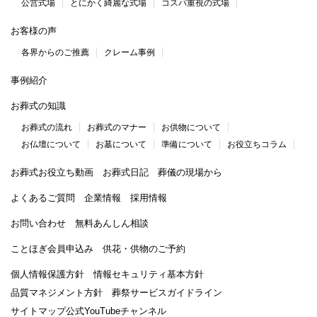
公営式場
とにかく綺麗な式場
コスパ重視の式場
お客様の声
各界からのご推薦
クレーム事例
事例紹介
お葬式の知識
お葬式の流れ
お葬式のマナー
お供物について
お仏壇について
お墓について
準備について
お役立ちコラム
お葬式お役立ち動画
お葬式日記
葬儀の現場から
よくあるご質問
企業情報
採用情報
お問い合わせ
無料あんしん相談
ことほぎ会員申込み
供花・供物のご予約
個人情報保護方針
情報セキュリティ基本方針
品質マネジメント方針
葬祭サービスガイドライン
サイトマップ
公式YouTubeチャンネル