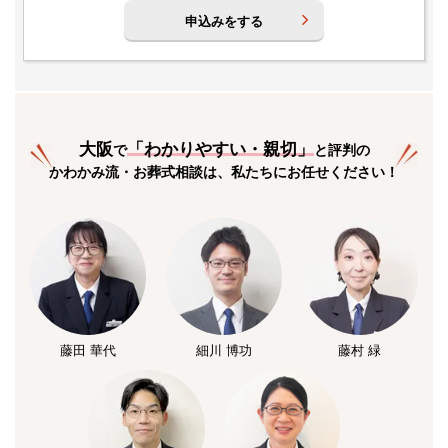
申込みをする
大阪
「
わかりやすい・親切
」
で
と評判の
かわかみ流・お葬式相談は、私たちにお任せください！
藤田 華代
細川 博功
藤村 緑