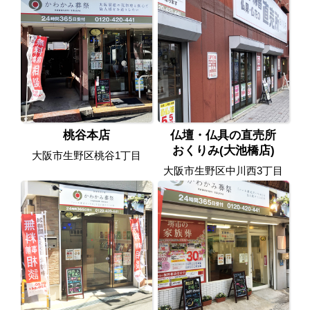
桃谷本店
仏壇・仏具の直売所
おくりみ(大池橋店)
大阪市生野区桃谷1丁目
大阪市生野区中川西3丁目