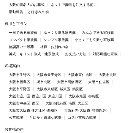
大阪の著名人のお葬式
ネットで葬儀を注文する前に
活動報告 ことほぎ友の会
費用とプラン
一日で送る家族葬
ゆっくり送る家族葬
みんなで送る家族葬
コンパクト家族葬
シンプル家族葬
小さくても立派な家族葬
格調高い一般葬
社葬・お別れの会
神式・キリスト教式・他宗教式
お支払い方法
対応可能な宗教
式場案内
大阪市生野区
大阪市天王寺区
大阪市東住吉区
大阪市北区
大阪市福島区
堺市北区
大阪市阿倍野区
大阪市住吉区
大阪市平野区
大阪市東成区･城東区･鶴見区
大阪市淀川区･西淀川区･東淀川区
大阪市旭区･都島区
大阪市中央区･西区
大阪市此花区･港区･大正区
大阪市大阪市 住之江区･西成区
大阪府内(大阪市･堺市以外)
公営式場
とにかく綺麗な式場
コスパ重視の式場
お客様の声