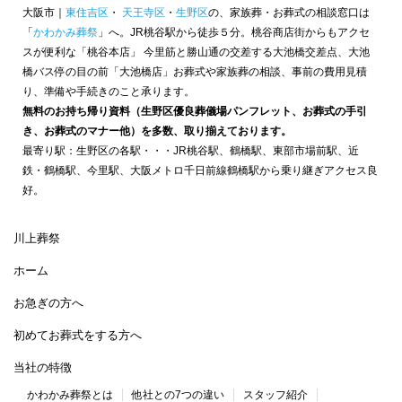
大阪市｜
東住吉区
・
天王寺区
・
生野区
の、家族葬・お葬式の相談窓口は
「
かわかみ葬祭
」へ。JR桃谷駅から徒歩５分。桃谷商店街からもアクセ
スが便利な「桃谷本店」 今里筋と勝山通の交差する大池橋交差点、大池
橋バス停の目の前「大池橋店」お葬式や家族葬の相談、事前の費用見積
り、準備や手続きのこと承ります。
無料のお持ち帰り資料（生野区優良葬儀場パンフレット、お葬式の手引
き、お葬式のマナー他）を多数、取り揃えております。
最寄り駅：生野区の各駅・・・JR桃谷駅、鶴橋駅、東部市場前駅、近
鉄・鶴橋駅、今里駅、大阪メトロ千日前線鶴橋駅から乗り継ぎアクセス良
好。
川上葬祭
ホーム
お急ぎの方へ
初めてお葬式をする方へ
当社の特徴
かわかみ葬祭とは
他社との7つの違い
スタッフ紹介