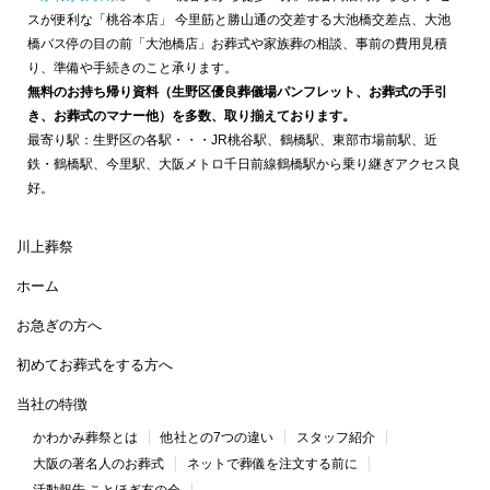
スが便利な「桃谷本店」 今里筋と勝山通の交差する大池橋交差点、大池
橋バス停の目の前「大池橋店」お葬式や家族葬の相談、事前の費用見積
り、準備や手続きのこと承ります。
無料のお持ち帰り資料（生野区優良葬儀場パンフレット、お葬式の手引
き、お葬式のマナー他）を多数、取り揃えております。
最寄り駅：生野区の各駅・・・JR桃谷駅、鶴橋駅、東部市場前駅、近
鉄・鶴橋駅、今里駅、大阪メトロ千日前線鶴橋駅から乗り継ぎアクセス良
好。
川上葬祭
ホーム
お急ぎの方へ
初めてお葬式をする方へ
当社の特徴
かわかみ葬祭とは
他社との7つの違い
スタッフ紹介
大阪の著名人のお葬式
ネットで葬儀を注文する前に
活動報告 ことほぎ友の会