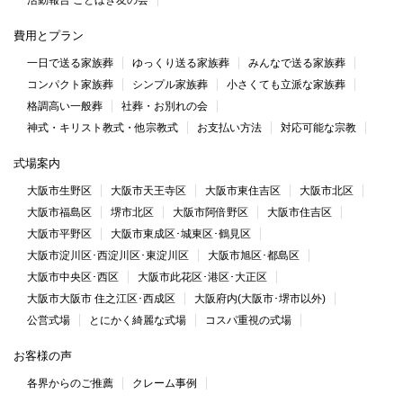
費用とプラン
一日で送る家族葬
ゆっくり送る家族葬
みんなで送る家族葬
コンパクト家族葬
シンプル家族葬
小さくても立派な家族葬
格調高い一般葬
社葬・お別れの会
神式・キリスト教式・他宗教式
お支払い方法
対応可能な宗教
式場案内
大阪市生野区
大阪市天王寺区
大阪市東住吉区
大阪市北区
大阪市福島区
堺市北区
大阪市阿倍野区
大阪市住吉区
大阪市平野区
大阪市東成区･城東区･鶴見区
大阪市淀川区･西淀川区･東淀川区
大阪市旭区･都島区
大阪市中央区･西区
大阪市此花区･港区･大正区
大阪市大阪市 住之江区･西成区
大阪府内(大阪市･堺市以外)
公営式場
とにかく綺麗な式場
コスパ重視の式場
お客様の声
各界からのご推薦
クレーム事例