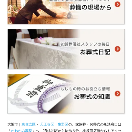
大阪市｜
東住吉区
・
天王寺区
・
生野区
の、家族葬・お葬式の相談窓口は
「
かわかみ葬祭
」へ。JR桃谷駅から徒歩５分。桃谷商店街からもアクセ