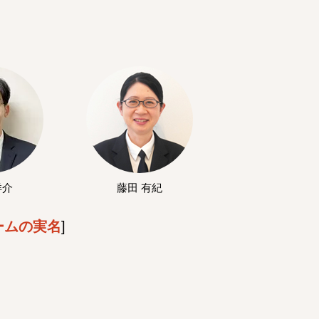
洋介
藤田 有紀
ームの実名
]