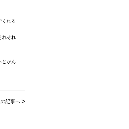
。
でくれる
それぞれ
っとがん
次の記事へ
>