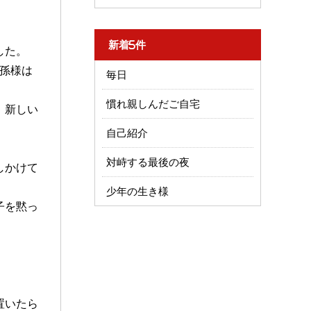
新着5件
した。
孫様は
毎日
慣れ親しんだご自宅
、新しい
自己紹介
対峙する最後の夜
しかけて
少年の生き様
子を黙っ
置いたら