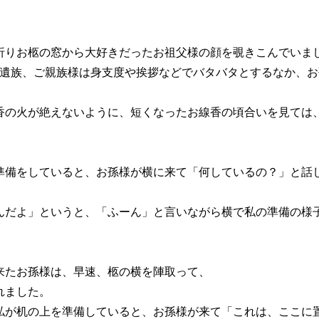
折りお柩の窓から大好きだったお祖父様の顔を覗きこんでいま
ご遺族、ご親族様は身支度や挨拶などでバタバタとするなか、お
、
香の火が絶えないように、短くなったお線香の頃合いを見ては
準備をしていると、お孫様が横に来て「何しているの？」と話
んだよ」というと、「ふーん」と言いながら横で私の準備の様
来たお孫様は、早速、柩の横を陣取って、
れました。
私が机の上を準備していると、お孫様が来て「これは、ここに