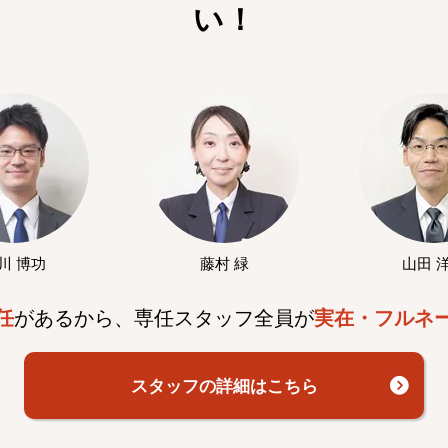
い！
川 博功
藤村 緑
山田 
任
があるから、専任スタッフ全員が
実在・フルネ
スタッフの詳細はこちら