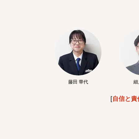
藤田 華代
細
[
自信と責