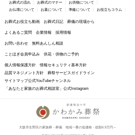
お葬式の流れ
お葬式のマナー
お供物について
お仏壇について
お墓について
準備について
お役立ちコラム
お葬式お役立ち動画
お葬式日記
葬儀の現場から
よくあるご質問
企業情報
採用情報
お問い合わせ
無料あんしん相談
ことほぎ会員申込み
供花・供物のご予約
個人情報保護方針
情報セキュリティ基本方針
品質マネジメント方針
葬祭サービスガイドライン
サイトマップ
公式YouTubeチャンネル
「あなたと家族のお葬式相談室」
公式Instagram
大阪市生野区の家族葬・葬儀 地域一番の低価格・総額6.9万円～