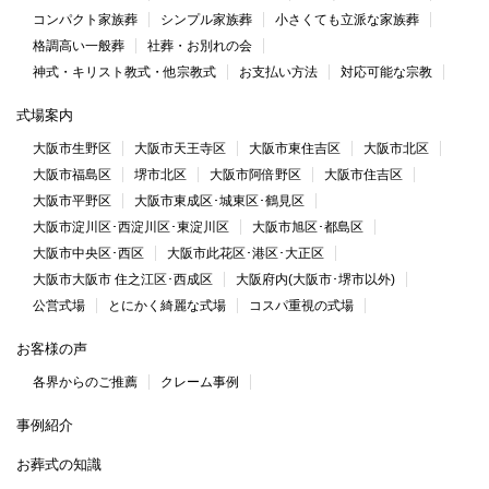
コンパクト家族葬
シンプル家族葬
小さくても立派な家族葬
格調高い一般葬
社葬・お別れの会
神式・キリスト教式・他宗教式
お支払い方法
対応可能な宗教
式場案内
大阪市生野区
大阪市天王寺区
大阪市東住吉区
大阪市北区
大阪市福島区
堺市北区
大阪市阿倍野区
大阪市住吉区
大阪市平野区
大阪市東成区･城東区･鶴見区
大阪市淀川区･西淀川区･東淀川区
大阪市旭区･都島区
大阪市中央区･西区
大阪市此花区･港区･大正区
大阪市大阪市 住之江区･西成区
大阪府内(大阪市･堺市以外)
公営式場
とにかく綺麗な式場
コスパ重視の式場
お客様の声
各界からのご推薦
クレーム事例
事例紹介
お葬式の知識