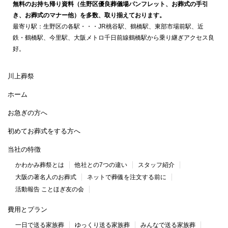
無料のお持ち帰り資料（生野区優良葬儀場パンフレット、お葬式の手引
き、お葬式のマナー他）を多数、取り揃えております。
最寄り駅：生野区の各駅・・・JR桃谷駅、鶴橋駅、東部市場前駅、近
鉄・鶴橋駅、今里駅、大阪メトロ千日前線鶴橋駅から乗り継ぎアクセス良
好。
川上葬祭
ホーム
お急ぎの方へ
初めてお葬式をする方へ
当社の特徴
かわかみ葬祭とは
他社との7つの違い
スタッフ紹介
大阪の著名人のお葬式
ネットで葬儀を注文する前に
活動報告 ことほぎ友の会
費用とプラン
一日で送る家族葬
ゆっくり送る家族葬
みんなで送る家族葬