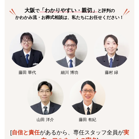
大阪
「
わかりやすい・親切
」
で
と評判の
かわかみ流・お葬式相談は、私たちにお任せください！
藤田 華代
細川 博功
藤村 緑
山田 洋介
藤田 有紀
[
自信と責任
があるから、専任スタッフ全員が
実