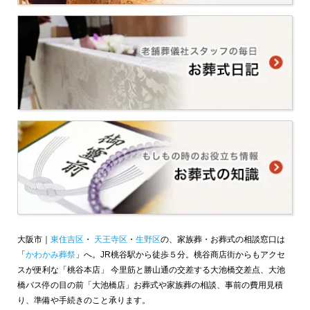
大阪市｜
東住吉区
・
天王寺区
・
生野区
の、家族葬・お葬式の相談窓口は
「
かわかみ葬祭
」へ。JR桃谷駅から徒歩５分。桃谷商店街からもアクセ
スが便利な「桃谷本店」 今里筋と勝山通の交差する大池橋交差点、大池
橋バス停の目の前「大池橋店」お葬式や家族葬の相談、事前の費用見積
り、準備や手続きのこと承ります。