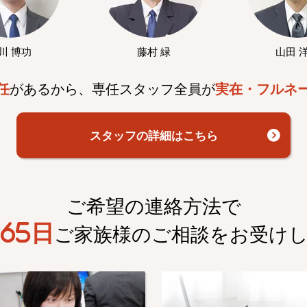
川 博功
藤村 緑
山田 
任
があるから、専任スタッフ全員が
実在・フルネ
スタッフの詳細はこちら
ご希望の連絡方法で
65日
ご家族様のご相談を
お受け