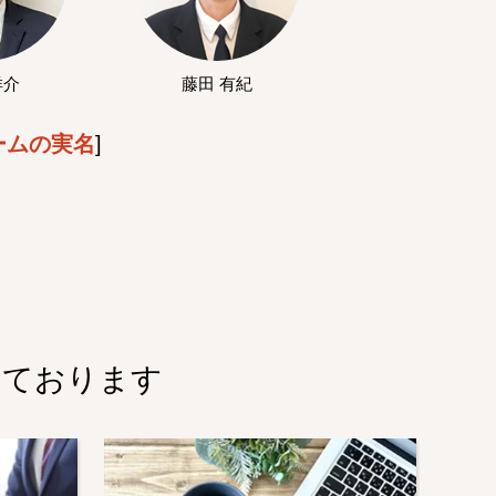
洋介
藤田 有紀
ームの実名
]
しております