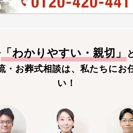
「
わかりやすい・親切
」
で
流・お葬式相談は、私たちにお
い！