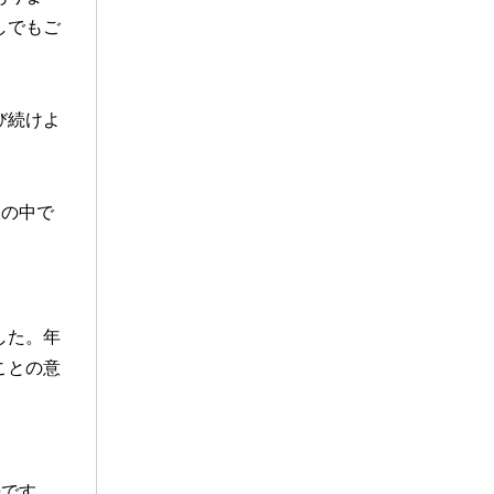
しでもご
び続けよ
択の中で
した。年
ことの意
続です。