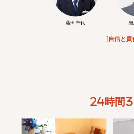
藤田 華代
細
[
自信と責
24時間3