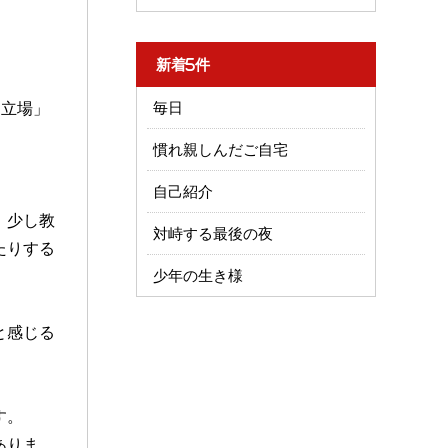
新着5件
う立場」
毎日
慣れ親しんだご自宅
自己紹介
、少し教
対峙する最後の夜
たりする
少年の生き様
と感じる
す。
ありま