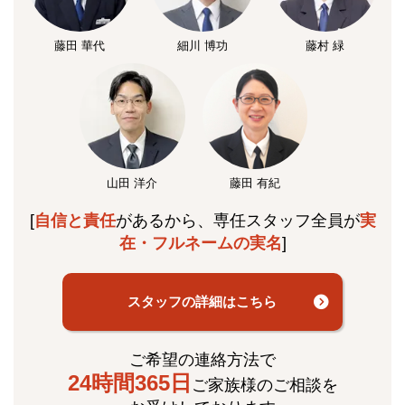
藤田 華代
細川 博功
藤村 緑
山田 洋介
藤田 有紀
[
自信と責任
があるから、専任スタッフ全員が
実
在・フルネームの実名
]
スタッフの詳細はこちら
ご希望の連絡方法で
24時間365日
ご家族様のご相談を