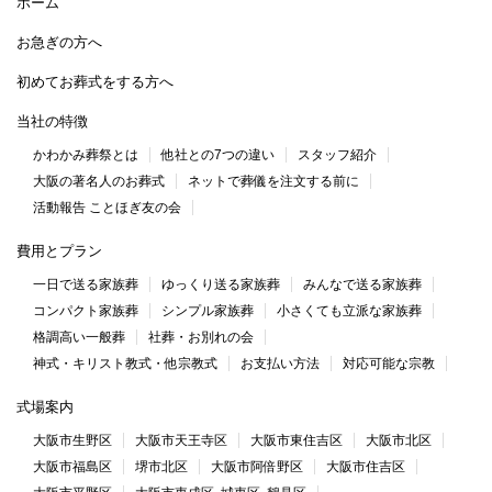
ホーム
お急ぎの方へ
初めてお葬式をする方へ
当社の特徴
かわかみ葬祭とは
他社との7つの違い
スタッフ紹介
大阪の著名人のお葬式
ネットで葬儀を注文する前に
活動報告 ことほぎ友の会
費用とプラン
一日で送る家族葬
ゆっくり送る家族葬
みんなで送る家族葬
コンパクト家族葬
シンプル家族葬
小さくても立派な家族葬
格調高い一般葬
社葬・お別れの会
神式・キリスト教式・他宗教式
お支払い方法
対応可能な宗教
式場案内
大阪市生野区
大阪市天王寺区
大阪市東住吉区
大阪市北区
大阪市福島区
堺市北区
大阪市阿倍野区
大阪市住吉区