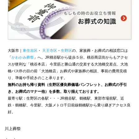
大阪市｜
東住吉区
・
天王寺区
・
生野区
の、家族葬・お葬式の相談窓口は
「
かわかみ葬祭
」へ。JR桃谷駅から徒歩５分。桃谷商店街からもアクセ
スが便利な「桃谷本店」 今里筋と勝山通の交差する大池橋交差点、大池
橋バス停の目の前「大池橋店」お葬式や家族葬の相談、事前の費用見積
り、準備や手続きのこと承ります。
無料のお持ち帰り資料（生野区優良葬儀場パンフレット、お葬式の手引
き、お葬式のマナー他）を多数、取り揃えております。
最寄り駅：生野区の各駅・・・JR桃谷駅、鶴橋駅、東部市場前駅、近
鉄・鶴橋駅、今里駅、大阪メトロ千日前線鶴橋駅から乗り継ぎアクセス良
好。
川上葬祭