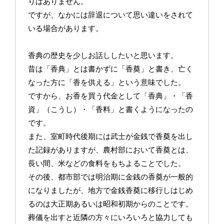
りはありません。
ですが、なかには辞退について思い違いをされて
いる場合があります。
香典の歴史を少しお話ししたいと思います。
昔は「香典」とは書かずに「香奠」と書き、亡く
なった方に「香を供える」という意味でした。
ですから、お香を買う代金として「香典」・「香
資」（こうし）・「香料」と書くようになったの
です。
また、室町時代後期には武士が金銭で香奠を出し
た記録がありますが、農村部において香奠とは、
長い間、米などの食料をもちよることでした。
その後、都市部では明治期に金銭の香奠が一般的
になりましたが、地方で金銭香奠に移行しはじめ
るのは大正期あるいは昭和初期からのことです。
葬儀を出すと近隣の方々にいろいろと協力しても