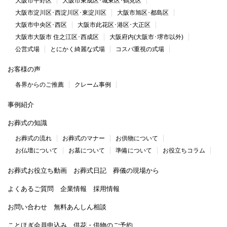
大阪市平野区
大阪市東成区･城東区･鶴見区
大阪市淀川区･西淀川区･東淀川区
大阪市旭区･都島区
大阪市中央区･西区
大阪市此花区･港区･大正区
大阪市大阪市 住之江区･西成区
大阪府内(大阪市･堺市以外)
公営式場
とにかく綺麗な式場
コスパ重視の式場
お客様の声
各界からのご推薦
クレーム事例
事例紹介
お葬式の知識
お葬式の流れ
お葬式のマナー
お供物について
お仏壇について
お墓について
準備について
お役立ちコラム
お葬式お役立ち動画
お葬式日記
葬儀の現場から
よくあるご質問
企業情報
採用情報
お問い合わせ
無料あんしん相談
ことほぎ会員申込み
供花・供物のご予約