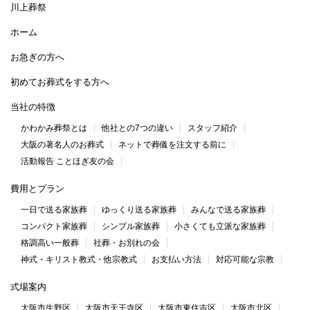
川上葬祭
ホーム
お急ぎの方へ
初めてお葬式をする方へ
当社の特徴
かわかみ葬祭とは
他社との7つの違い
スタッフ紹介
大阪の著名人のお葬式
ネットで葬儀を注文する前に
活動報告 ことほぎ友の会
費用とプラン
一日で送る家族葬
ゆっくり送る家族葬
みんなで送る家族葬
コンパクト家族葬
シンプル家族葬
小さくても立派な家族葬
格調高い一般葬
社葬・お別れの会
神式・キリスト教式・他宗教式
お支払い方法
対応可能な宗教
式場案内
大阪市生野区
大阪市天王寺区
大阪市東住吉区
大阪市北区