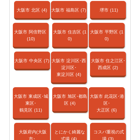
大阪市
北区
(4)
大阪市
福島区
(7)
堺市
(11)
大阪市
阿倍野区
大阪市
住吉区
(1
大阪市
平野区
(1
(10)
0)
0)
大阪市
中央区
(7)
大阪市
淀川区･西
大阪市
住之江区･
淀川区･
西成区
(2)
東淀川区
(4)
大阪市
東成区･城
大阪市
旭区･都島
大阪市
此花区･港
東区･
区
(4)
区･
鶴見区
(11)
大正区
(6)
大阪府内(大阪
とにかく綺麗な
コスパ重視の式
市･
式場
(4)
場
(3)