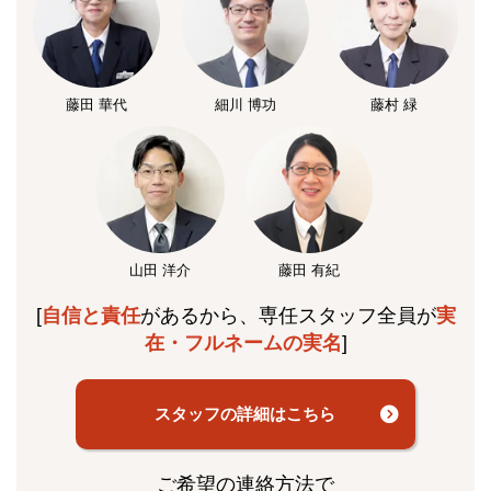
藤田 華代
細川 博功
藤村 緑
山田 洋介
藤田 有紀
[
自信と責任
があるから、専任スタッフ全員が
実
在・フルネームの実名
]
スタッフの詳細はこちら
ご希望の連絡方法で