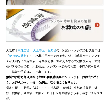
大阪市｜
東住吉区
・
天王寺区
・
生野区
の、家族葬・お葬式の相談窓口は
「
かわかみ葬祭
」へ。JR桃谷駅から徒歩５分。桃谷商店街からもアクセ
スが便利な「桃谷本店」 今里筋と勝山通の交差する大池橋交差点、大池
橋バス停の目の前「大池橋店」お葬式や家族葬の相談、事前の費用見積
り、準備や手続きのこと承ります。
無料のお持ち帰り資料（生野区優良葬儀場パンフレット、お葬式の手引
き、お葬式のマナー他）を多数、取り揃えております。
最寄り駅：生野区の各駅・・・JR桃谷駅、鶴橋駅、東部市場前駅、近
鉄・鶴橋駅、今里駅、大阪メトロ千日前線鶴橋駅から乗り継ぎアクセス良
好。