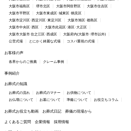
大阪市福島区
堺市北区
大阪市阿倍野区
大阪市住吉区
大阪市平野区
大阪市東成区･城東区･鶴見区
大阪市淀川区･西淀川区･東淀川区
大阪市旭区･都島区
大阪市中央区･西区
大阪市此花区･港区･大正区
大阪市大阪市 住之江区･西成区
大阪府内(大阪市･堺市以外)
公営式場
とにかく綺麗な式場
コスパ重視の式場
お客様の声
各界からのご推薦
クレーム事例
事例紹介
お葬式の知識
お葬式の流れ
お葬式のマナー
お供物について
お仏壇について
お墓について
準備について
お役立ちコラム
お葬式お役立ち動画
お葬式日記
葬儀の現場から
よくあるご質問
企業情報
採用情報