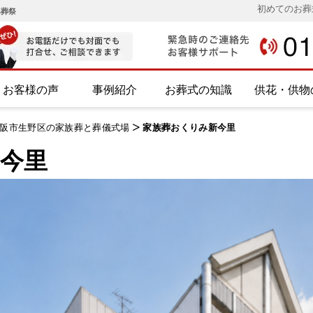
初めてのお葬
み葬祭
お客様の声
事例紹介
お葬式の知識
供花・供物
阪市生野区の家族葬と葬儀式場
>
家族葬おくりみ新今里
今里