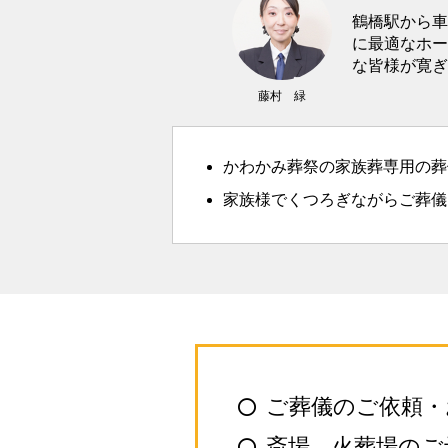
鶴橋駅から車
に最適なホー
な皆様が寛ぎ
藤村 緑
かわかみ葬祭の家族葬専用の葬
家族様でくつろぎながらご葬儀
ご葬儀のご依頼・
●
斎場、火葬場のご
●