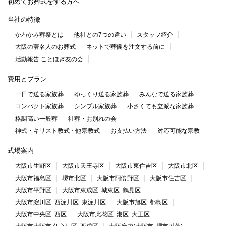
初めてお葬式をする方へ
当社の特徴
かわかみ葬祭とは
他社との7つの違い
スタッフ紹介
大阪の著名人のお葬式
ネットで葬儀を注文する前に
活動報告 ことほぎ友の会
費用とプラン
一日で送る家族葬
ゆっくり送る家族葬
みんなで送る家族葬
コンパクト家族葬
シンプル家族葬
小さくても立派な家族葬
格調高い一般葬
社葬・お別れの会
神式・キリスト教式・他宗教式
お支払い方法
対応可能な宗教
式場案内
大阪市生野区
大阪市天王寺区
大阪市東住吉区
大阪市北区
大阪市福島区
堺市北区
大阪市阿倍野区
大阪市住吉区
大阪市平野区
大阪市東成区･城東区･鶴見区
大阪市淀川区･西淀川区･東淀川区
大阪市旭区･都島区
大阪市中央区･西区
大阪市此花区･港区･大正区