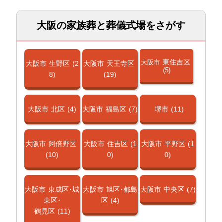
大阪の家族葬と葬儀式場をさがす
東住吉区
大阪市
大阪市
生野区
(2
大阪市
天王寺区
(5)
8)
(19)
大阪市
北区
(4)
大阪市
福島区
(7)
堺市
(11)
大阪市
阿倍野区
大阪市
住吉区
(1
大阪市
平野区
(1
(10)
0)
0)
大阪市
東成区･城
大阪市
旭区･都島
大阪市
中央区
(7)
東区･
区
(4)
鶴見区
(11)