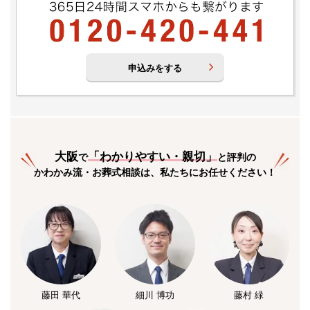
申込みをする
大阪
「
わかりやすい・親切
」
で
と評判の
かわかみ流・お葬式相談は、私たちにお任せください！
藤田 華代
細川 博功
藤村 緑