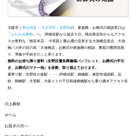
大阪市｜
東住吉区
・
天王寺区
・
生野区
の、家族葬・お葬式の相談窓口は
「
かわかみ葬祭
」へ。JR桃谷駅から徒歩５分。桃谷商店街からもアクセ
スが便利な「桃谷本店」 今里筋と勝山通の交差する大池橋交差点、大池
橋バス停の目の前「大池橋店」お葬式や家族葬の相談、事前の費用見積
り、準備や手続きのこと承ります。
無料のお持ち帰り資料（生野区優良葬儀場パンフレット、お葬式の手引
き、お葬式のマナー他）を多数、取り揃えております。
最寄り駅：生野区の各駅・・・JR桃谷駅、鶴橋駅、東部市場前駅、近
鉄・鶴橋駅、今里駅、大阪メトロ千日前線鶴橋駅から乗り継ぎアクセス良
好。
川上葬祭
ホーム
お急ぎの方へ