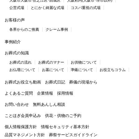
大阪市大阪市 住之江区･西成区
大阪府内(大阪市･堺市以外)
公営式場
とにかく綺麗な式場
コスパ重視の式場
お客様の声
各界からのご推薦
クレーム事例
事例紹介
お葬式の知識
お葬式の流れ
お葬式のマナー
お供物について
お仏壇について
お墓について
準備について
お役立ちコラム
お葬式お役立ち動画
お葬式日記
葬儀の現場から
よくあるご質問
企業情報
採用情報
お問い合わせ
無料あんしん相談
ことほぎ会員申込み
供花・供物のご予約
個人情報保護方針
情報セキュリティ基本方針
品質マネジメント方針
葬祭サービスガイドライン