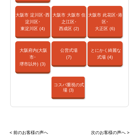
大阪市
淀川区･西
大阪市
大阪市 住
大阪市
此花区･港
淀川区･
之江区･
区･
東淀川区
(4)
西成区
(2)
大正区
(6)
大阪府内(大阪
公営式場
とにかく綺麗な
市･
(7)
式場
(4)
堺市以外)
(3)
コスパ重視の式
場
(3)
<
前のお客様の声へ
次のお客様の声へ
>