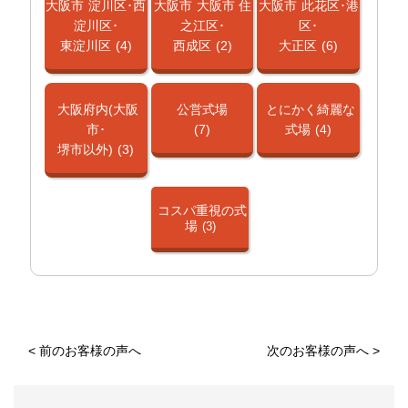
大阪市
淀川区･西
大阪市
大阪市 住
大阪市
此花区･港
淀川区･
之江区･
区･
東淀川区
(4)
西成区
(2)
大正区
(6)
大阪府内(大阪
公営式場
とにかく綺麗な
市･
(7)
式場
(4)
堺市以外)
(3)
コスパ重視の式
場
(3)
<
前のお客様の声へ
次のお客様の声へ
>