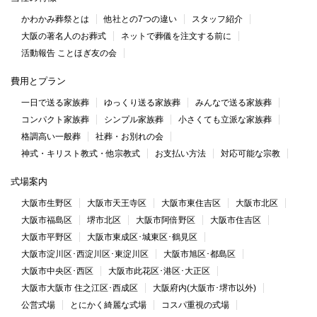
かわかみ葬祭とは
他社との7つの違い
スタッフ紹介
大阪の著名人のお葬式
ネットで葬儀を注文する前に
活動報告 ことほぎ友の会
費用とプラン
一日で送る家族葬
ゆっくり送る家族葬
みんなで送る家族葬
コンパクト家族葬
シンプル家族葬
小さくても立派な家族葬
格調高い一般葬
社葬・お別れの会
神式・キリスト教式・他宗教式
お支払い方法
対応可能な宗教
式場案内
大阪市生野区
大阪市天王寺区
大阪市東住吉区
大阪市北区
大阪市福島区
堺市北区
大阪市阿倍野区
大阪市住吉区
大阪市平野区
大阪市東成区･城東区･鶴見区
大阪市淀川区･西淀川区･東淀川区
大阪市旭区･都島区
大阪市中央区･西区
大阪市此花区･港区･大正区
大阪市大阪市 住之江区･西成区
大阪府内(大阪市･堺市以外)
公営式場
とにかく綺麗な式場
コスパ重視の式場