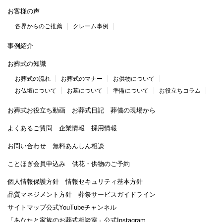
お客様の声
各界からのご推薦
クレーム事例
事例紹介
お葬式の知識
お葬式の流れ
お葬式のマナー
お供物について
お仏壇について
お墓について
準備について
お役立ちコラム
お葬式お役立ち動画
お葬式日記
葬儀の現場から
よくあるご質問
企業情報
採用情報
お問い合わせ
無料あんしん相談
ことほぎ会員申込み
供花・供物のご予約
個人情報保護方針
情報セキュリティ基本方針
品質マネジメント方針
葬祭サービスガイドライン
サイトマップ
公式YouTubeチャンネル
「あなたと家族のお葬式相談室」
公式Instagram