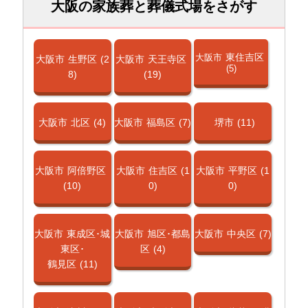
大阪の家族葬と葬儀式場をさがす
東住吉区
大阪市
大阪市
生野区
(2
大阪市
天王寺区
(5)
8)
(19)
大阪市
北区
(4)
大阪市
福島区
(7)
堺市
(11)
大阪市
阿倍野区
大阪市
住吉区
(1
大阪市
平野区
(1
(10)
0)
0)
大阪市
東成区･城
大阪市
旭区･都島
大阪市
中央区
(7)
東区･
区
(4)
鶴見区
(11)