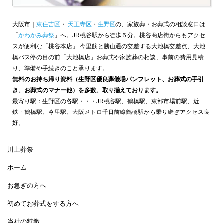
大阪市｜
東住吉区
・
天王寺区
・
生野区
の、家族葬・お葬式の相談窓口は
「
かわかみ葬祭
」へ。JR桃谷駅から徒歩５分。桃谷商店街からもアクセ
スが便利な「桃谷本店」 今里筋と勝山通の交差する大池橋交差点、大池
橋バス停の目の前「大池橋店」お葬式や家族葬の相談、事前の費用見積
り、準備や手続きのこと承ります。
無料のお持ち帰り資料（生野区優良葬儀場パンフレット、お葬式の手引
き、お葬式のマナー他）を多数、取り揃えております。
最寄り駅：生野区の各駅・・・JR桃谷駅、鶴橋駅、東部市場前駅、近
鉄・鶴橋駅、今里駅、大阪メトロ千日前線鶴橋駅から乗り継ぎアクセス良
好。
川上葬祭
ホーム
お急ぎの方へ
初めてお葬式をする方へ
当社の特徴