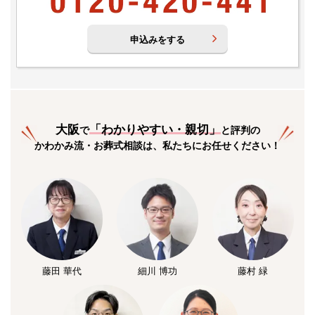
申込みをする
大阪
「
わかりやすい・親切
」
で
と評判の
かわかみ流・お葬式相談は、私たちにお任せください！
藤田 華代
細川 博功
藤村 緑