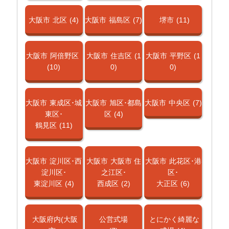
大阪市
北区
(4)
大阪市
福島区
(7)
堺市
(11)
大阪市
阿倍野区
大阪市
住吉区
(1
大阪市
平野区
(1
(10)
0)
0)
大阪市
東成区･城
大阪市
旭区･都島
大阪市
中央区
(7)
東区･
区
(4)
鶴見区
(11)
大阪市
淀川区･西
大阪市
大阪市 住
大阪市
此花区･港
淀川区･
之江区･
区･
東淀川区
(4)
西成区
(2)
大正区
(6)
大阪府内(大阪
公営式場
とにかく綺麗な