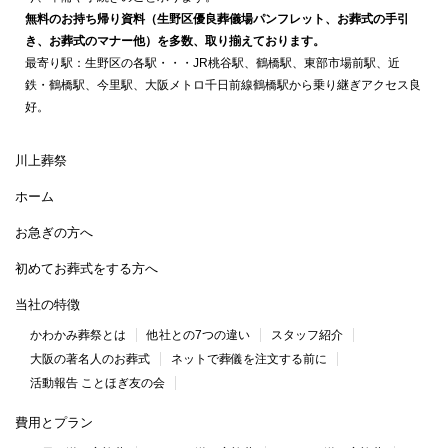
無料のお持ち帰り資料（生野区優良葬儀場パンフレット、お葬式の手引
き、お葬式のマナー他）を多数、取り揃えております。
最寄り駅：生野区の各駅・・・JR桃谷駅、鶴橋駅、東部市場前駅、近
鉄・鶴橋駅、今里駅、大阪メトロ千日前線鶴橋駅から乗り継ぎアクセス良
好。
川上葬祭
ホーム
お急ぎの方へ
初めてお葬式をする方へ
当社の特徴
かわかみ葬祭とは
他社との7つの違い
スタッフ紹介
大阪の著名人のお葬式
ネットで葬儀を注文する前に
活動報告 ことほぎ友の会
費用とプラン