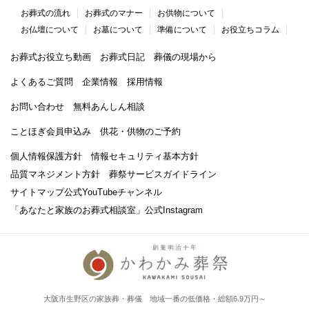
お葬式の流れ
お葬式のマナー
お供物について
お仏壇について
お墓について
準備について
お役立ちコラム
お葬式お役立ち動画
お葬式日記
葬儀の現場から
よくあるご質問
企業情報
採用情報
お問い合わせ
無料あんしん相談
ことほぎ会員申込み
供花・供物のご予約
個人情報保護方針
情報セキュリティ基本方針
品質マネジメント方針
葬祭サービスガイドライン
サイトマップ
公式YouTubeチャンネル
「あなたと家族のお葬式相談室」
公式Instagram
大阪市生野区の家族葬・葬儀 地域一番の低価格・総額6.9万円～