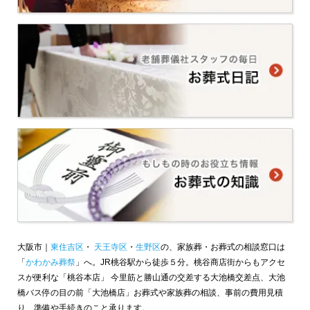
大阪市｜
東住吉区
・
天王寺区
・
生野区
の、家族葬・お葬式の相談窓口は
「
かわかみ葬祭
」へ。JR桃谷駅から徒歩５分。桃谷商店街からもアクセ
スが便利な「桃谷本店」 今里筋と勝山通の交差する大池橋交差点、大池
橋バス停の目の前「大池橋店」お葬式や家族葬の相談、事前の費用見積
り、準備や手続きのこと承ります。