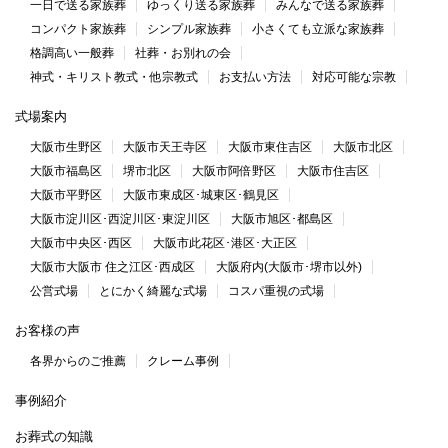
一日で送る家族葬
ゆっくり送る家族葬
みんなで送る家族葬
コンパクト家族葬
シンプル家族葬
小さくても立派な家族葬
格調高い一般葬
社葬・お別れの会
神式・キリスト教式・他宗教式
お支払い方法
対応可能な宗教
式場案内
大阪市生野区
大阪市天王寺区
大阪市東住吉区
大阪市北区
大阪市福島区
堺市北区
大阪市阿倍野区
大阪市住吉区
大阪市平野区
大阪市東成区･城東区･鶴見区
大阪市淀川区･西淀川区･東淀川区
大阪市旭区･都島区
大阪市中央区･西区
大阪市此花区･港区･大正区
大阪市大阪市 住之江区･西成区
大阪府内(大阪市･堺市以外)
公営式場
とにかく綺麗な式場
コスパ重視の式場
お客様の声
各界からのご推薦
クレーム事例
事例紹介
お葬式の知識