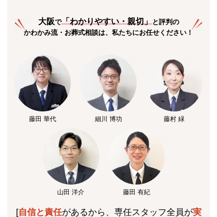
大阪
「
わかりやすい・親切
」
で
と評判の
かわかみ流・お葬式相談は、私たちにお任せください！
藤田 華代
細川 博功
藤村 緑
山田 洋介
藤田 有紀
[
自信と責任
があるから、専任スタッフ全員が
実