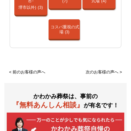
市･
(7)
式場
(4)
堺市以外)
(3)
コスパ重視の式
場
(3)
<
前のお客様の声へ
次のお客様の声へ
>
かわかみ葬祭は、事前の
『無料あんしん相談』
が有名です！