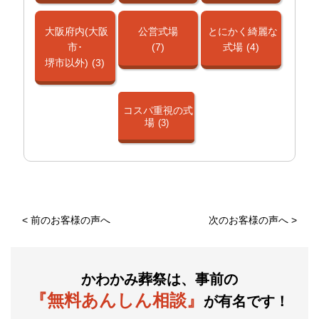
大阪府内(大阪
公営式場
とにかく綺麗な
市･
(7)
式場
(4)
堺市以外)
(3)
コスパ重視の式
場
(3)
<
前のお客様の声へ
次のお客様の声へ
>
かわかみ葬祭は、事前の
『無料あんしん相談』
が有名です！