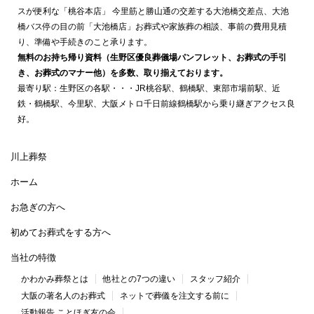
スが便利な「桃谷本店」 今里筋と勝山通の交差する大池橋交差点、大池
橋バス停の目の前「大池橋店」お葬式や家族葬の相談、事前の費用見積
り、準備や手続きのこと承ります。
無料のお持ち帰り資料（生野区優良葬儀場パンフレット、お葬式の手引
き、お葬式のマナー他）を多数、取り揃えております。
最寄り駅：生野区の各駅・・・JR桃谷駅、鶴橋駅、東部市場前駅、近
鉄・鶴橋駅、今里駅、大阪メトロ千日前線鶴橋駅から乗り継ぎアクセス良
好。
川上葬祭
ホーム
お急ぎの方へ
初めてお葬式をする方へ
当社の特徴
かわかみ葬祭とは
他社との7つの違い
スタッフ紹介
大阪の著名人のお葬式
ネットで葬儀を注文する前に
活動報告 ことほぎ友の会