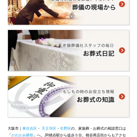
大阪市｜
東住吉区
・
天王寺区
・
生野区
の、家族葬・お葬式の相談窓口は
「
かわかみ葬祭
」へ。JR桃谷駅から徒歩５分。桃谷商店街からもアクセ