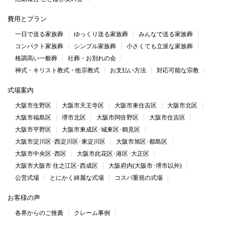
費用とプラン
一日で送る家族葬
ゆっくり送る家族葬
みんなで送る家族葬
コンパクト家族葬
シンプル家族葬
小さくても立派な家族葬
格調高い一般葬
社葬・お別れの会
神式・キリスト教式・他宗教式
お支払い方法
対応可能な宗教
式場案内
大阪市生野区
大阪市天王寺区
大阪市東住吉区
大阪市北区
大阪市福島区
堺市北区
大阪市阿倍野区
大阪市住吉区
大阪市平野区
大阪市東成区･城東区･鶴見区
大阪市淀川区･西淀川区･東淀川区
大阪市旭区･都島区
大阪市中央区･西区
大阪市此花区･港区･大正区
大阪市大阪市 住之江区･西成区
大阪府内(大阪市･堺市以外)
公営式場
とにかく綺麗な式場
コスパ重視の式場
お客様の声
各界からのご推薦
クレーム事例