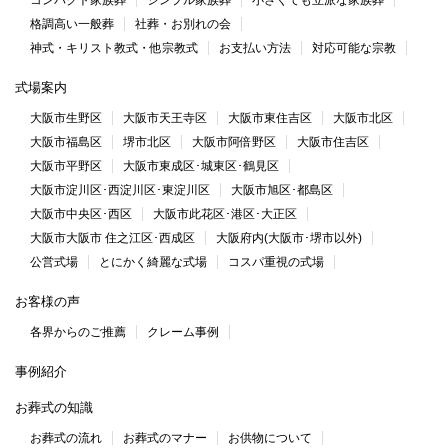
コンパクト家族葬
シンプル家族葬
小さくても立派な家族葬
格調高い一般葬
社葬・お別れの会
神式・キリスト教式・他宗教式
お支払い方法
対応可能な宗教
式場案内
大阪市生野区
大阪市天王寺区
大阪市東住吉区
大阪市北区
大阪市福島区
堺市北区
大阪市阿倍野区
大阪市住吉区
大阪市平野区
大阪市東成区･城東区･鶴見区
大阪市淀川区･西淀川区･東淀川区
大阪市旭区･都島区
大阪市中央区･西区
大阪市此花区･港区･大正区
大阪市大阪市 住之江区･西成区
大阪府内(大阪市･堺市以外)
公営式場
とにかく綺麗な式場
コスパ重視の式場
お客様の声
各界からのご推薦
クレーム事例
事例紹介
お葬式の知識
お葬式の流れ
お葬式のマナー
お供物について