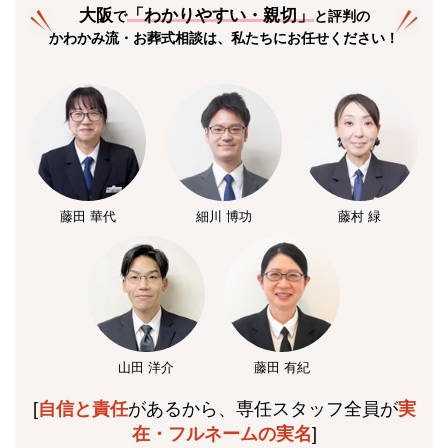
大阪
「
わかりやすい・親切
」
で
と評判の
かわかみ流・お葬式相談は、私たちにお任せください！
藤田 華代
細川 博功
藤村 緑
山田 洋介
藤田 有紀
[
自信と責任
があるから、専任スタッフ全員が
実
在・フルネームの実名
]