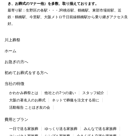
き、お葬式のマナー他）を多数、取り揃えております。
最寄り駅：生野区の各駅・・・JR桃谷駅、鶴橋駅、東部市場前駅、近
鉄・鶴橋駅、今里駅、大阪メトロ千日前線鶴橋駅から乗り継ぎアクセス良
好。
川上葬祭
ホーム
お急ぎの方へ
初めてお葬式をする方へ
当社の特徴
かわかみ葬祭とは
他社との7つの違い
スタッフ紹介
大阪の著名人のお葬式
ネットで葬儀を注文する前に
活動報告 ことほぎ友の会
費用とプラン
一日で送る家族葬
ゆっくり送る家族葬
みんなで送る家族葬