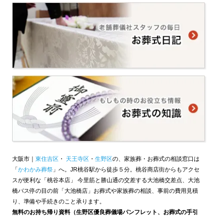
大阪市｜
東住吉区
・
天王寺区
・
生野区
の、家族葬・お葬式の相談窓口は
「
かわかみ葬祭
」へ。JR桃谷駅から徒歩５分。桃谷商店街からもアクセ
スが便利な「桃谷本店」 今里筋と勝山通の交差する大池橋交差点、大池
橋バス停の目の前「大池橋店」お葬式や家族葬の相談、事前の費用見積
り、準備や手続きのこと承ります。
無料のお持ち帰り資料（生野区優良葬儀場パンフレット、お葬式の手引