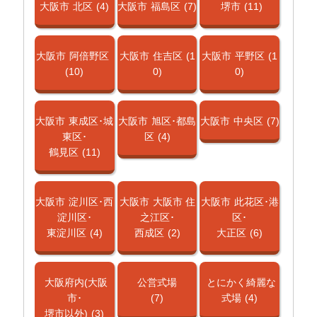
大阪市
北区
(4)
大阪市
福島区
(7)
堺市
(11)
大阪市
阿倍野区
大阪市
住吉区
(1
大阪市
平野区
(1
(10)
0)
0)
大阪市
東成区･城
大阪市
旭区･都島
大阪市
中央区
(7)
東区･
区
(4)
鶴見区
(11)
大阪市
淀川区･西
大阪市
大阪市 住
大阪市
此花区･港
淀川区･
之江区･
区･
東淀川区
(4)
西成区
(2)
大正区
(6)
大阪府内(大阪
公営式場
とにかく綺麗な
市･
(7)
式場
(4)
堺市以外)
(3)